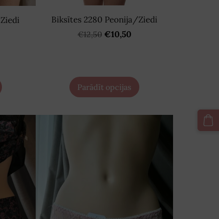
Biksītes 2280 Peonija/Ziedi
/Ziedi
€10,50
€12,50
Parādīt opcijas