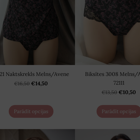
21 Naktskrekls Melns/Avene
Biksītes 3008 Melns/
72111
€14,50
€16,50
€10,50
€13,50
Parādīt opcijas
Parādīt opcijas