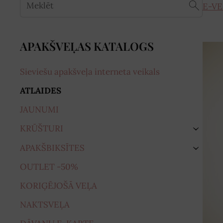
E-VE
APAKŠVEĻAS KATALOGS
Sieviešu apakšveļa interneta veikals
ATLAIDES
JAUNUMI
KRŪŠTURI
›
APAKŠBIKSĪTES
›
OUTLET -50%
KORIĢĒJOŠĀ VEĻA
NAKTSVEĻA