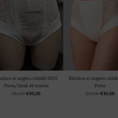
ksītes ar augstu vidukļi 3025
Biksītes ar augstu viduk
Piens/Ziedi 44 izmērs
Piens
€10,50
€10,50
€12,50
€13,50