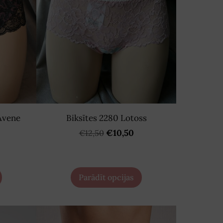
Avene
Biksītes 2280 Lotoss
€10,50
€12,50
Parādīt opcijas