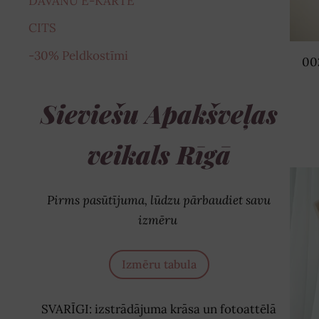
DĀVANU E-KARTE
CITS
-30% Peldkostīmi
00
Sieviešu Apakšveļas
veikals Rīgā
Pirms pasūtījuma, lūdzu pārbaudiet savu
izmēru
Izmēru tabula
SVARĪGI: izstrādājuma krāsa un fotoattēlā