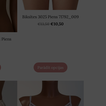
Biksītes 3025 Piens 71792_009
€10,50
€13,50
 Piens
Parādīt opcijas