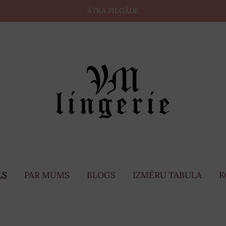
ĀTRA PIEGĀDE
LS
PAR MUMS
BLOGS
IZMĒRU TABULA
K