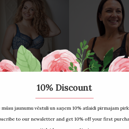
Krūšturis 852 Melns/Fe
€18,50
€24,50
rūšturis 852 Topazs/Ziedi
€20,50
€24,50