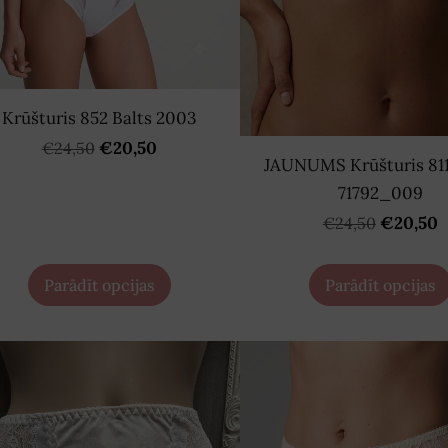
Krūšturis 852 Balts 2003
€20,50
€24,50
JAUNUMS Krūšturis 811
71792_009
€20,50
€24,50
Parādīt opcijas
Parādīt opcijas