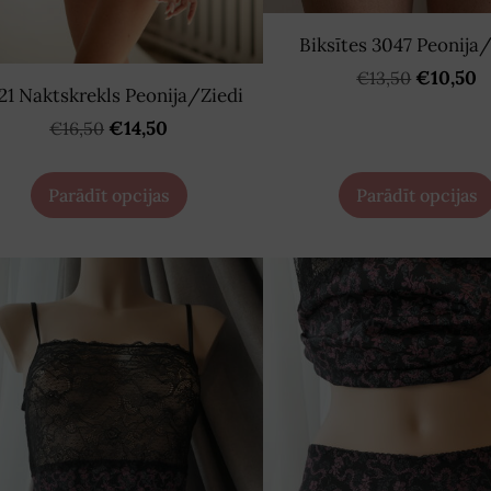
Biksītes 3047 Peonija
€10,50
€13,50
21 Naktskrekls Peonija/Ziedi
€14,50
€16,50
Parādīt opcijas
Parādīt opcijas