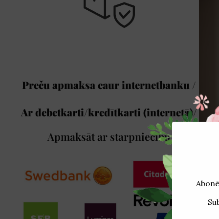
Preču apmaksa caur internetbanku /
Ar debetkarti/kredītkarti (internetā)/
Apmaksāt ar starpniecību
K