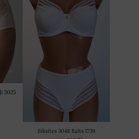
ļi 3025
Biksītes 3048 Balts 1739