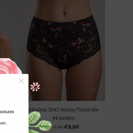
stivāls
Biksītes 3047 Melns/Festivāls
44 izmērs
€8,00
€13,50