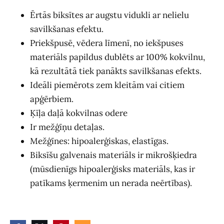
Ērtās biksītes ar augstu vidukli ar nelielu
savilkšanas efektu.
Priekšpusē, vēdera līmenī, no iekšpuses
materiāls papildus dublēts ar 100% kokvilnu,
kā rezultātā tiek panākts savilkšanas efekts.
Ideāli piemērots zem kleitām vai citiem
apģērbiem.
Ķīļa daļā kokvilnas odere
Ir mežģīņu detaļas.
Mežģīnes: hipoalerģiskas, elastīgas.
Biksīšu galvenais materiāls ir mikrošķiedra
(mūsdienīgs hipoalerģisks materiāls, kas ir
patīkams ķermenim un nerada neērtības).