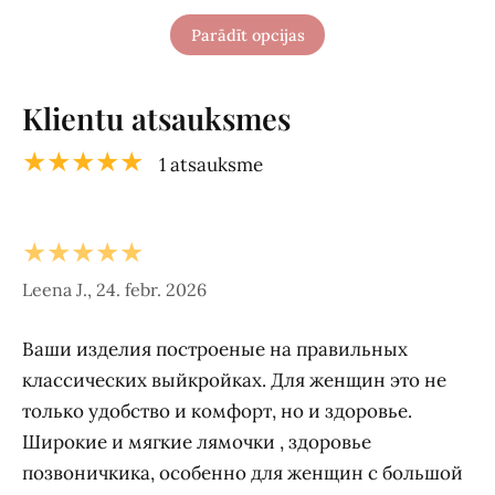
Parādīt opcijas
Klientu atsauksmes
★★★★★
1 atsauksme
★★★★★
Leena J., 24. febr. 2026
Ваши изделия построеные на правильных
классических выйкройках. Для женщин это не
только удобство и комфорт, но и здоровье.
Широкие и мягкие лямочки , здоровье
позвоничкика, особенно для женщин с большой