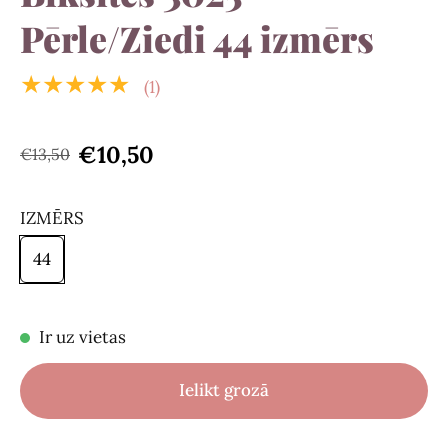
Pērle/Ziedi 44 izmērs
★★★★★
(1)
€10,50
€13,50
IZMĒRS
44
Ir uz vietas
Ielikt grozā