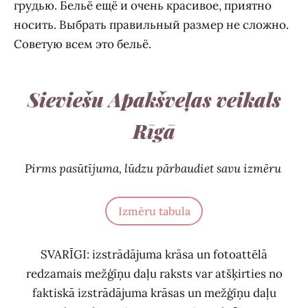
грудью. Бельё ещё и очень красивое, приятно
носить. Выбрать правильный размер не сложно.
Советую всем это бельё.
Sieviešu Apakšveļas veikals
Rīgā
Pirms pasūtījuma, lūdzu pārbaudiet savu izmēru
Izmēru tabula
SVARĪGI: izstrādājuma krāsa un fotoattēlā
redzamais mežģīņu daļu raksts var atšķirties no
faktiskā izstrādājuma krāsas un mežģīņu daļu