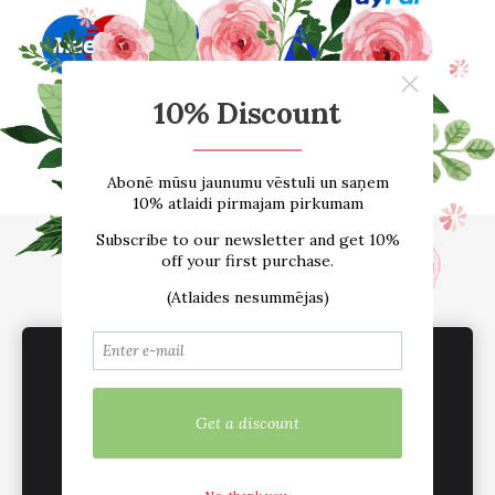
Sākums
E-VEIKALS
Par mums
Atsauksmes
Blogs
Izmēru tabula
Kontakti
Piegāde
Noteikumi
sadarbība /vairumtirdzniecība
Sīkdatnes
We use cookies to deliver services, for
marketing and to improve your experience.
Customize
Mēs esam aktīvi sociālajos tīklos