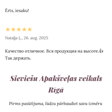
Ērts, iesaku!
★★★★★
Nataļja Ļ., 26. aug. 2025
Качество отличное. Вся продукция на высоте.👍
Так держать.
Sieviešu Apakšveļas veikals
Rīgā
Pirms pasūtījuma, lūdzu pārbaudiet savu izmēru