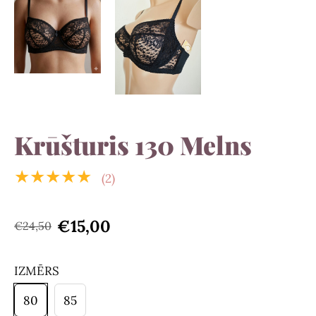
Krūšturis 130 Melns
★★★★★
(2)
€15,00
€24,50
IZMĒRS
80
85