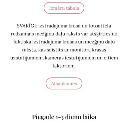
Izmēru tabula
SVARĪGI: izstrādājuma krāsa un fotoattēlā
redzamais mežģīņu daļu raksts var atšķirties no
faktiskā izstrādājuma krāsas un mežģīņu daļu
raksta, kas saistīts ar monitora krāsas
uzstatījumiem, kameras iestatījumiem un citiem
faktoriem.
Atsauksmes
Piegāde 1-3 dienu laikā