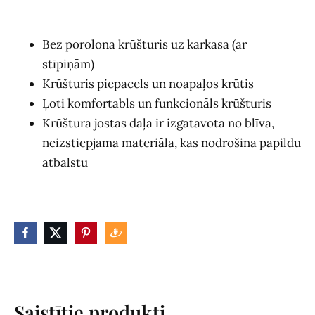
Bez porolona krūšturis uz karkasa (ar
stīpiņām)
Krūšturis piepacels un noapaļos krūtis
Ļoti komfortabls un funkcionāls krūšturis
Krūštura jostas daļa ir izgatavota no blīva,
neizstiepjama materiāla, kas nodrošina papildu
atbalstu
Saistītie produkti