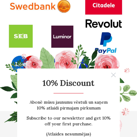
Sākums
E-VEIKALS
Par mums
Atsauksmes
Blogs
Izmēru tabula