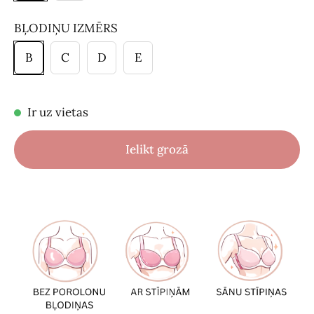
BĻODIŅU IZMĒRS
B
C
D
E
Ir uz vietas
Ielikt grozā