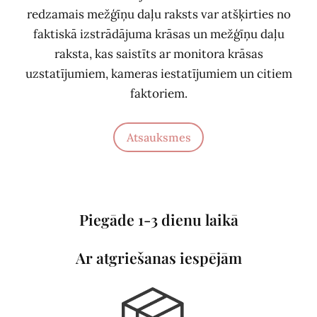
redzamais mežģīņu daļu raksts var atšķirties no
faktiskā izstrādājuma krāsas un mežģīņu daļu
raksta, kas saistīts ar monitora krāsas
uzstatījumiem, kameras iestatījumiem un citiem
faktoriem.
Atsauksmes
Piegāde 1-3 dienu laikā
Ar atgriešanas iespējām