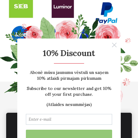
Sākums
E-VEIKALS
Par mums
Atsauksmes
Blogs
Izmēru tabula
Kontakti
Piegāde
Noteikumi
We use cookies to deliver services, for
sadarbība /vairumtirdzniecība
Sīkdatnes
marketing and to improve your experience.