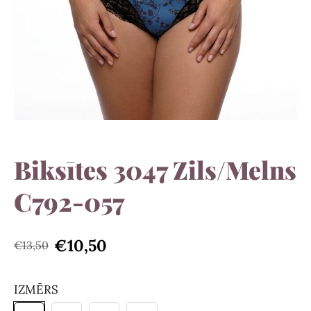
Biksītes 3047 Zils/Melns
С792-057
€10,50
€13,50
IZMĒRS