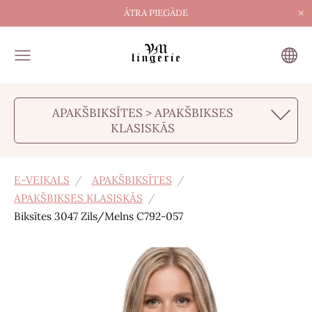
×
ĀTRA PIEGĀDE
APAKŠBIKSĪTES > APAKŠBIKSES
KLASISKĀS
E-VEIKALS
APAKŠBIKSĪTES
APAKŠBIKSES KLASISKĀS
Biksītes 3047 Zils/Melns С792-057