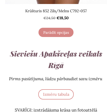
Krūšturis 852 Zils/Melns С792-057
€18,50
€24,50
Parādīt opcijas
Sieviešu Apakšveļas veikals
Rīgā
Pirms pasūtījuma, lūdzu pārbaudiet savu izmēru
Izmēru tabula
SVARĪGI: izstrādājuma krāsa un fotoattēlā