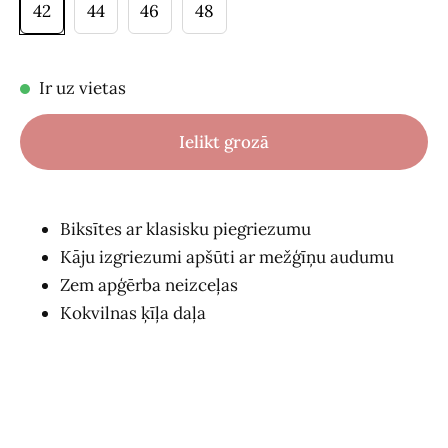
42
44
46
48
Ir uz vietas
Ielikt grozā
Biksītes ar klasisku piegriezumu
Kāju izgriezumi apšūti ar mežģīņu audumu
Zem apģērba neizceļas
Kokvilnas ķīļa daļa