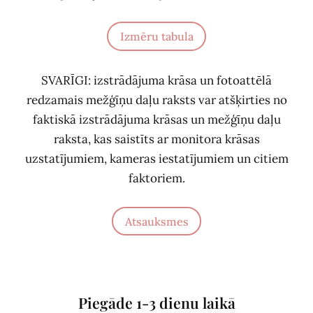
Izmēru tabula
SVARĪGI: izstrādājuma krāsa un fotoattēlā
redzamais mežģīņu daļu raksts var atšķirties no
faktiskā izstrādājuma krāsas un mežģīņu daļu
raksta, kas saistīts ar monitora krāsas
uzstatījumiem, kameras iestatījumiem un citiem
faktoriem.
Atsauksmes
Piegāde 1-3 dienu laikā