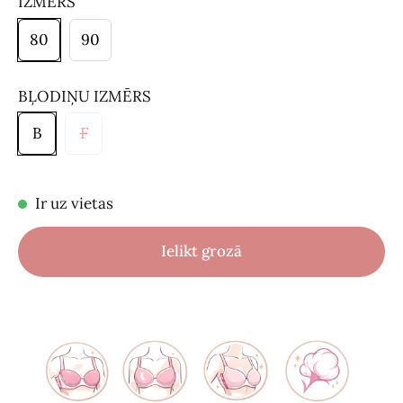
IZMĒRS
80
90
BĻODIŅU IZMĒRS
B
F
Ir uz vietas
Ielikt grozā