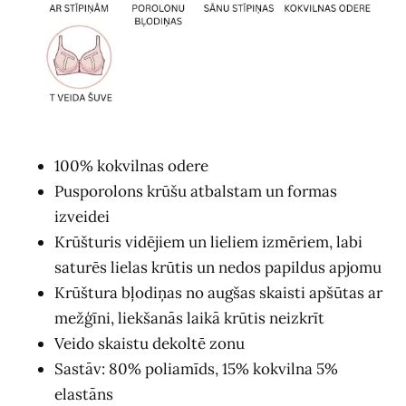
100% kokvilnas odere
Pusporolons krūšu atbalstam un formas
izveidei
Krūšturis vidējiem un lieliem izmēriem, labi
saturēs lielas krūtis un nedos papildus apjomu
Krūštura bļodiņas no augšas skaisti apšūtas ar
mežģīni, liekšanās laikā krūtis neizkrīt
Veido skaistu dekoltē zonu
Sastāv: 80% poliamīds, 15% kokvilna 5%
elastāns