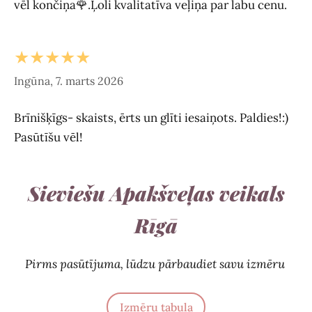
vēl končiņa🌹.Ļoli kvalitatīva veļiņa par labu cenu.
★★★★★
Ingūna, 7. marts 2026
Brīnišķīgs- skaists, ērts un glīti iesaiņots. Paldies!:)
Pasūtīšu vēl!
Sieviešu Apakšveļas veikals
Rīgā
Pirms pasūtījuma, lūdzu pārbaudiet savu izmēru
Izmēru tabula