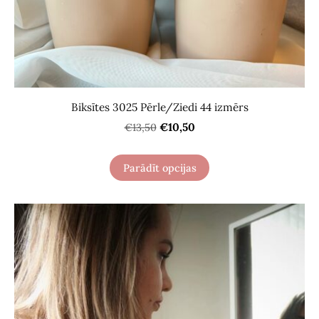
Biksītes 3025 Pērle/Ziedi 44 izmērs
€10,50
€13,50
Parādīt opcijas