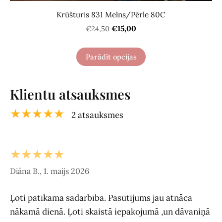
Krūšturis 831 Melns/Pērle 80C
€15,00
€24,50
Parādīt opcijas
Klientu atsauksmes
★★★★★
2 atsauksmes
★★★★★
Diāna B., 1. maijs 2026
Ļoti patīkama sadarbība. Pasūtijums jau atnāca
nākamā dienā. Ļoti skaistā iepakojumā ,un dāvaniņā