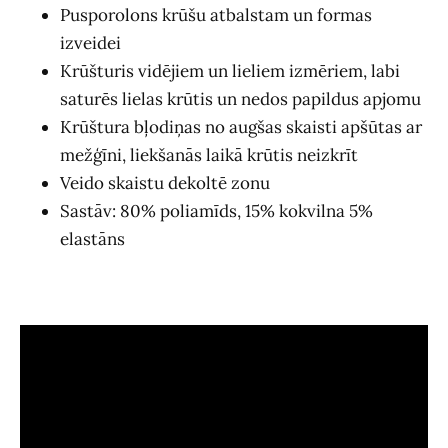
Pusporolons krūšu atbalstam un formas
izveidei
Krūšturis vidējiem un lieliem izmēriem, labi
saturēs lielas krūtis un nedos papildus apjomu
Krūštura bļodiņas no augšas skaisti apšūtas ar
mežģīni, liekšanās laikā krūtis neizkrīt
Veido skaistu dekoltē zonu
Sastāv: 80% poliamīds, 15% kokvilna 5%
elastāns