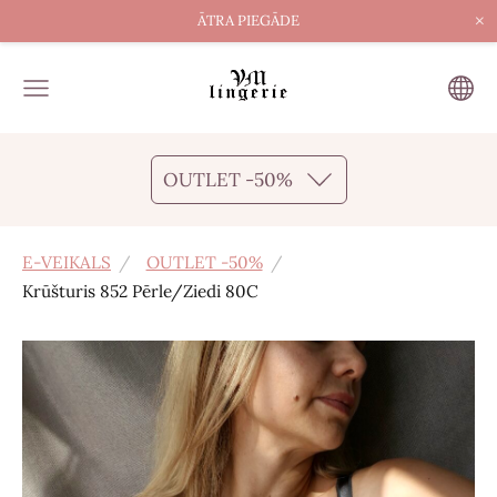
×
ĀTRA PIEGĀDE
OUTLET -50%
E-VEIKALS
OUTLET -50%
Krūšturis 852 Pērle/Ziedi 80C