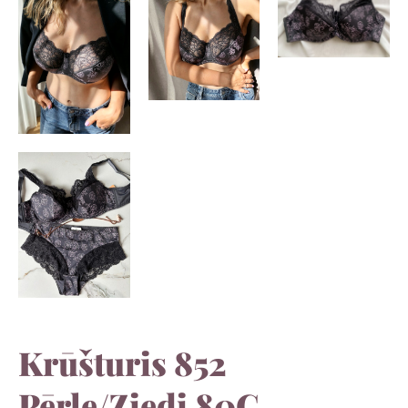
Krūšturis 852
Pērle/Ziedi 80C