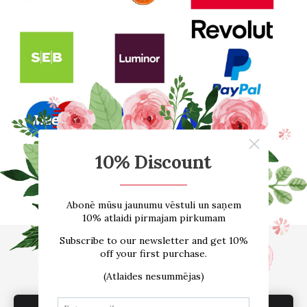
Sākums
E-VEIKALS
Par mums
Atsauksmes
Blogs
Izmēru tabula
Kontakti
Piegāde
Noteikumi