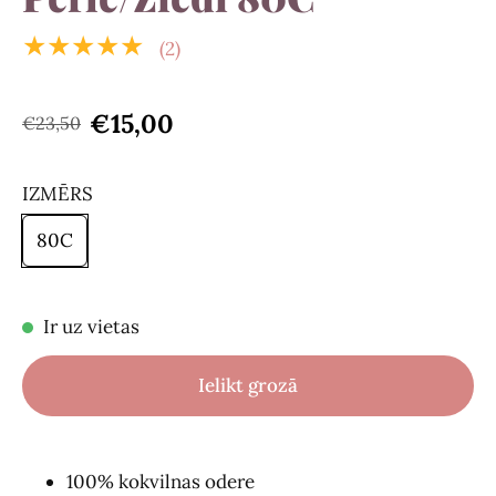
★★★★★
(2)
€15,00
€23,50
IZMĒRS
80C
Ir uz vietas
Ielikt grozā
100% kokvilnas odere