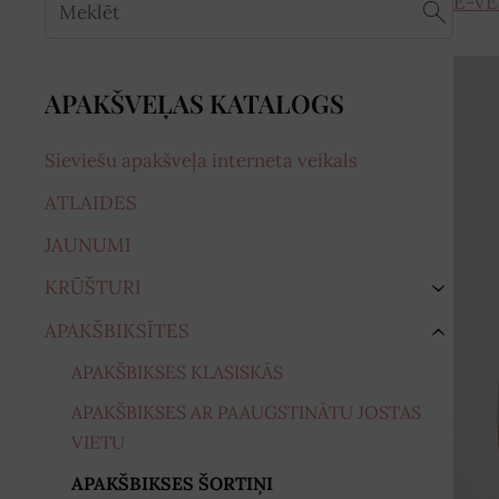
E-VE
APAKŠVEĻAS KATALOGS
Sieviešu apakšveļa interneta veikals
ATLAIDES
JAUNUMI
KRŪŠTURI
›
APAKŠBIKSĪTES
›
APAKŠBIKSES KLASISKĀS
APAKŠBIKSES AR PAAUGSTINĀTU JOSTAS
VIETU
APAKŠBIKSES ŠORTIŅI