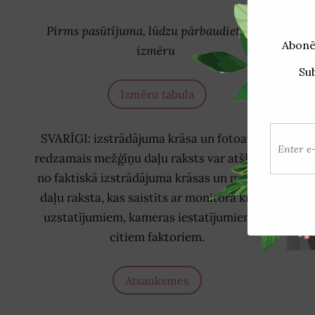
Pirms pasūtījuma, lūdzu pārbaudiet savu
Sai
izmēru
Izmēru tabula
SVARĪGI: izstrādājuma krāsa un fotoattēlā
redzamais mežģīņu daļu raksts var atšķirties
no faktiskā izstrādājuma krāsas un mežģīņu
daļu raksta, kas saistīts ar monitora krāsas
uzstatījumiem, kameras iestatījumiem un
citiem faktoriem.
Atsauksmes