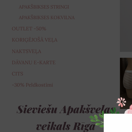
APAKŠBIKSES STRINGI
APAKŠBIKSES KOKVILNA
OUTLET -50%
KORIĢĒJOŠĀ VEĻA
NAKTSVEĻA
DĀVANU E-KARTE
CITS
-30% Peldkostīmi
Sieviešu Apakšveļas
veikals Rīgā