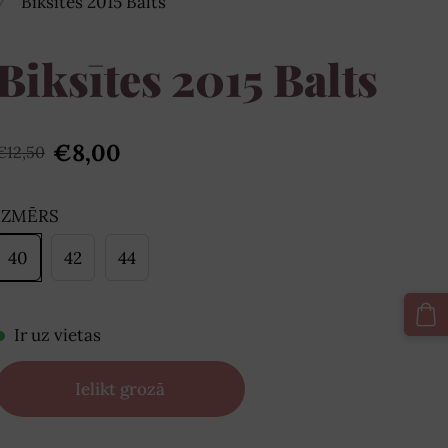
Biksītes 2015 Balts
Biksītes 2015 Balts
€8,00
€12,50
IZMĒRS
40
42
44
Ir uz vietas
Ielikt grozā