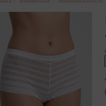
IKALS
APAKŠBIKSĪTES
APAKŠBIKSES ŠORTIŅI