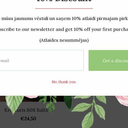
stītie produkti
Krūšturis 808 Balts-2
€24,50