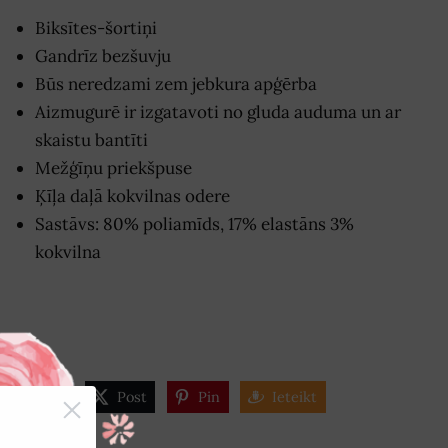
Biksītes-šortiņi
Gandrīz bezšuvju
Būs neredzami zem jebkura apģērba
Aizmugurē ir izgatavoti no gluda auduma un ar
skaistu bantīti
Mežģīņu priekšpuse
Ķīļa daļā kokvilnas odere
Sastāvs: 80% poliamīds, 17% elastāns 3%
kokvilna
Share
Post
Pin
Ieteikt