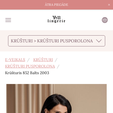
×
ĀTRA PIEGĀDE
KRŪŠTURI > KRŪŠTURI PUSPOROLONA
E-VEIKALS
KRŪŠTURI
KRŪŠTURI PUSPOROLONA
Krūšturis 852 Balts 2003