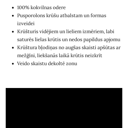
100% kokvilnas odere
Pusporolons krūšu atbalstam un formas
izveidei
Krūšturis vidējiem un lieliem izmēriem, labi
saturēs lielas krūtis un nedos papildus apjomu
Krūštura bļodiņas no augšas skaisti apšūtas ar
mežģīni, liekšanās laikā krūtis neizkrīt
Veido skaistu dekoltē zonu