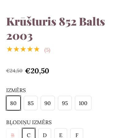
Krūšturis 852 Balts
2003
★★★★★
(5)
€20,50
€24,50
IZMĒRS
80
85
90
95
100
BĻODIŅU IZMĒRS
B
C
D
E
F