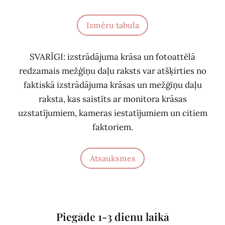
Izmēru tabula
SVARĪGI: izstrādājuma krāsa un fotoattēlā
redzamais mežģīņu daļu raksts var atšķirties no
faktiskā izstrādājuma krāsas un mežģīņu daļu
raksta, kas saistīts ar monitora krāsas
uzstatījumiem, kameras iestatījumiem un citiem
faktoriem.
Atsauksmes
Piegāde 1-3 dienu laikā