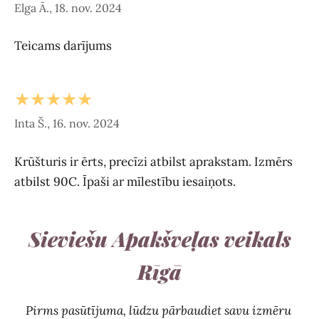
Elga Ā., 18. nov. 2024
Teicams darījums
★★★★★
Inta Š., 16. nov. 2024
Krūšturis ir ērts, precīzi atbilst aprakstam. Izmērs
atbilst 90C. Īpaši ar mīlestību iesaiņots.
Sieviešu Apakšveļas veikals
Rīgā
Pirms pasūtījuma, lūdzu pārbaudiet savu izmēru