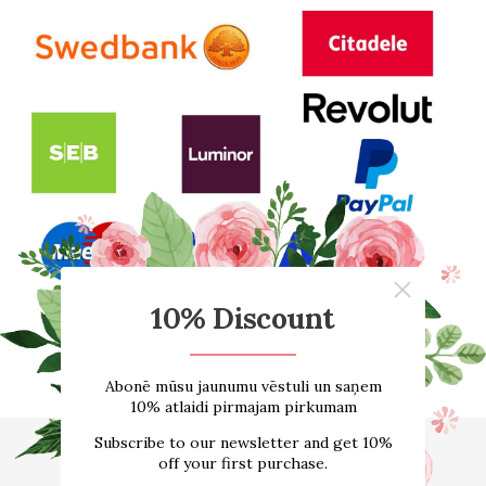
Sākums
E-VEIKALS
Par mums