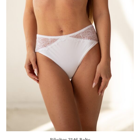
Biksītes 3146 Balts