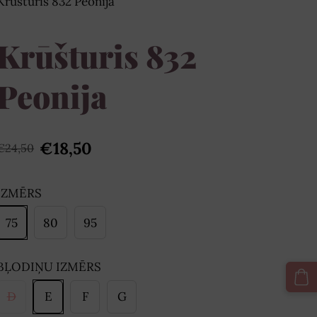
Krūšturis 832 Peonija
Krūšturis 832
Peonija
€18,50
€24,50
IZMĒRS
75
80
95
BĻODIŅU IZMĒRS
D
E
F
G