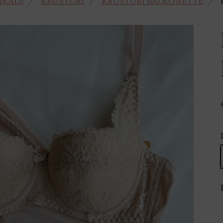
IKALS
KRŪŠTURI
KRŪŠTURI BALKONETTE