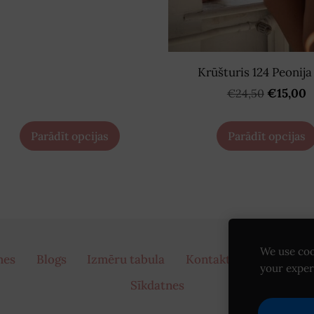
Krūšturis 124 Peonija
€15,00
€24,50
Parādīt opcijas
Parādīt opcijas
We use coo
mes
Blogs
Izmēru tabula
Kontakti
Piegāde
your exper
Sīkdatnes