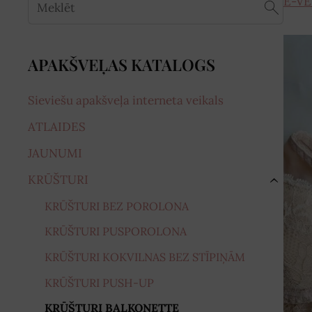
E-VE
APAKŠVEĻAS KATALOGS
Sieviešu apakšveļa interneta veikals
ATLAIDES
JAUNUMI
KRŪŠTURI
›
KRŪŠTURI BEZ POROLONA
KRŪŠTURI PUSPOROLONA
KRŪŠTURI KOKVILNAS BEZ STĪPIŅĀM
KRŪŠTURI PUSH-UP
KRŪŠTURI BALKONETTE