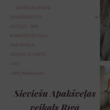
KRŪŠTURI SPACER
APAKŠBIKSĪTES
›
OUTLET -50%
KORIĢĒJOŠĀ VEĻA
NAKTSVEĻA
DĀVANU E-KARTE
CITS
-30% Peldkostīmi
Sieviešu Apakšveļas
veikals Rīgā