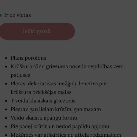
Ir uz vietas
Ielikt grozā
Plāns porolons
Krūštura sānu griezums nosedz nepilnības zem
paduses
Platas, dekoratīvas mežģīņu lencītes pie
krūštura priekšējās malas
T veida klasiskais griezums
Piestāv gan lielām krūtīm, gan mazām
Veido skaistu apaļīgu formu
Pie paceļ krūtis un nedod papildu apjomu
Mežģīnes var atšķirties no attēla redzamajiem