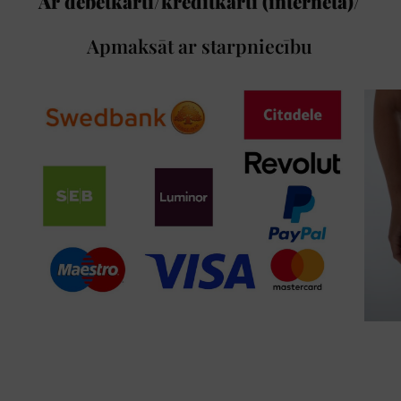
Ar debetkarti/kredītkarti (internetā)/
Apmaksāt ar starpniecību