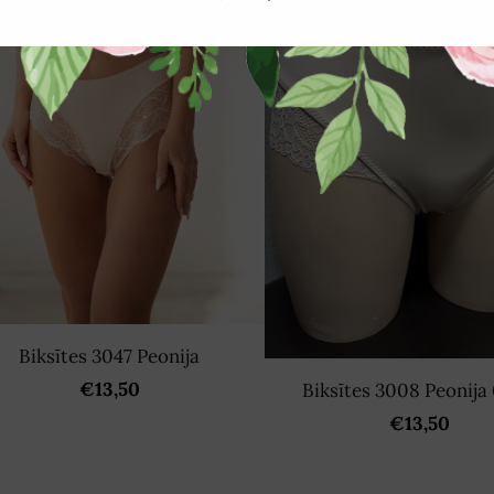
Biksītes 3047 Peonija
€13,50
Biksītes 3008 Peonija
€13,50