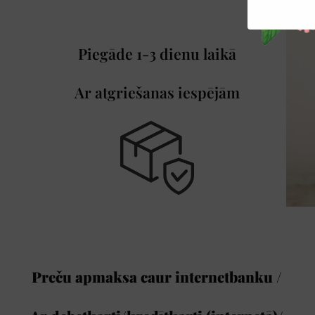
Piegāde 1-3 dienu laikā
Ar atgriešanas iespējām
Preču apmaksa caur internetbanku /