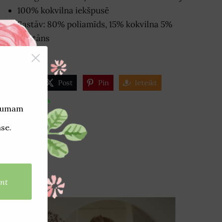
100% kokvilna iekšpusē
Sastāv: 80% poliamīds, 15% kokvilna 5%
elastāns
Share
Post
Pin
Ieteikt