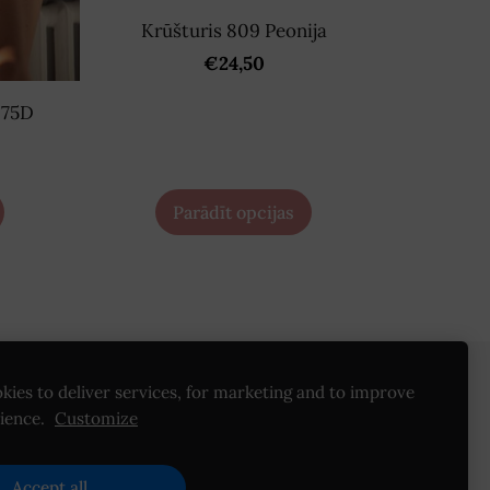
Krūšturis 809 Peonija
€24,50
 75D
Parādīt opcijas
kies to deliver services, for marketing and to improve
Noteikumi
sadarbība /vairumtirdzniecība
ience.
Customize
Accept all