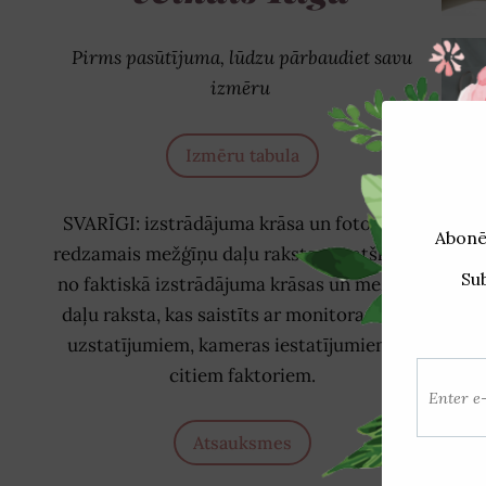
Pirms pasūtījuma, lūdzu pārbaudiet savu
izmēru
Izmēru tabula
SVARĪGI: izstrādājuma krāsa un fotoattēlā
redzamais mežģīņu daļu raksts var atšķirties
no faktiskā izstrādājuma krāsas un mežģīņu
daļu raksta, kas saistīts ar monitora krāsas
uzstatījumiem, kameras iestatījumiem un
Sai
citiem faktoriem.
Atsauksmes