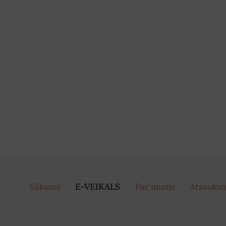
Sākums
E-VEIKALS
Par mums
Atsauks