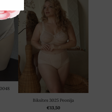
 0048
Biksītes 3025 Peonija
€13,50