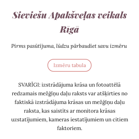
Sieviešu Apakšveļas veikals
Rīgā
Pirms pasūtījuma, lūdzu pārbaudiet savu izmēru
Izmēru tabula
SVARĪGI: izstrādājuma krāsa un fotoattēlā
redzamais mežģīņu daļu raksts var atšķirties no
faktiskā izstrādājuma krāsas un mežģīņu daļu
raksta, kas saistīts ar monitora krāsas
uzstatījumiem, kameras iestatījumiem un citiem
faktoriem.