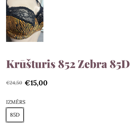
Krūšturis 852 Zebra 85D
€15,00
€24,50
IZMĒRS
85D