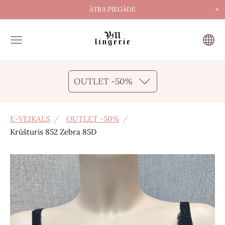
×
ĀTRA PIEGĀDE
OUTLET -50%
E-VEIKALS
OUTLET -50%
Krūšturis 852 Zebra 85D