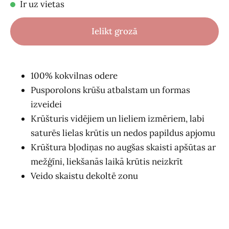
Ir uz vietas
Ielikt grozā
100% kokvilnas odere
Pusporolons krūšu atbalstam un formas
izveidei
Krūšturis vidējiem un lieliem izmēriem, labi
saturēs lielas krūtis un nedos papildus apjomu
Krūštura bļodiņas no augšas skaisti apšūtas ar
mežģīni, liekšanās laikā krūtis neizkrīt
Veido skaistu dekoltē zonu