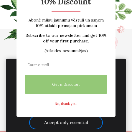
Sākums
E-VEIKALS
Par mums
Atsauksmes
Blogs
Izmēru tabula
Kontakti
Piegāde
Noteikumi
We use cookies to deliver services, for
sadarbība /vairumtirdzniecība
Sīkdatnes
marketing and to improve your experience.
Customize
Mēs esam aktīvi sociālajos tīklos
Accept all
Accept only essential