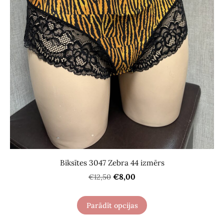
Biksītes 3047 Zebra 44 izmērs
€8,00
€12,50
Parādīt opcijas