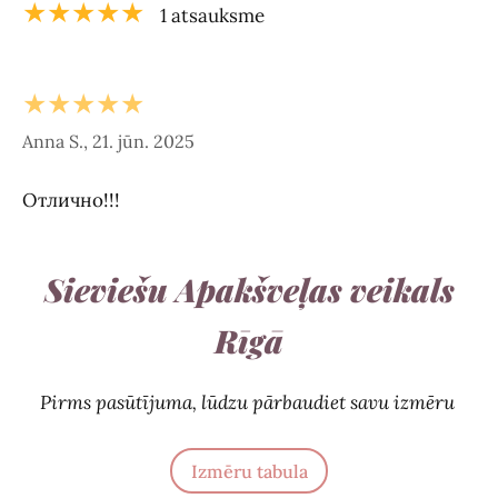
★★★★★
1 atsauksme
★★★★★
Anna S., 21. jūn. 2025
Отлично!!!
Sieviešu Apakšveļas veikals
Rīgā
Pirms pasūtījuma, lūdzu pārbaudiet savu izmēru
Izmēru tabula