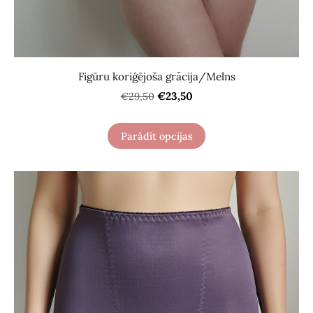
Figūru koriģējoša grācija/Melns
€23,50
€29,50
Parādīt opcijas