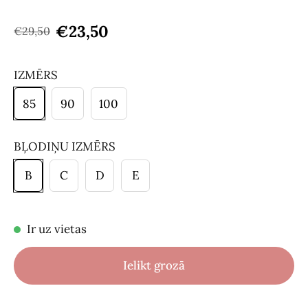
€23,50
€29,50
IZMĒRS
85
90
100
BĻODIŅU IZMĒRS
B
C
D
E
Ir uz vietas
Ielikt grozā