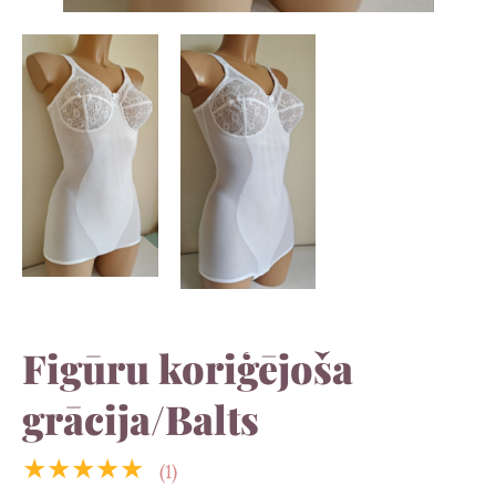
Figūru koriģējoša
grācija/Balts
★★★★★
(1)