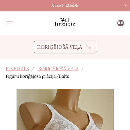
×
ĀTRA PIEGĀDE
KORIĢĒJOŠĀ VEĻA
E-VEIKALS
KORIĢĒJOŠĀ VEĻA
Figūru koriģējoša grācija/Balts