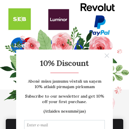
Sākums
E-VEIKALS
Par mums
Atsauksmes
Blogs
Izmēru tabula
Kontakti
Piegāde
Noteikumi