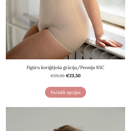
Figūru koriģējoša grācija/Peonija 85C
€23,50
€29,50
Parādīt opcijas