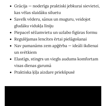
Grācija — noderīga praktiski jebkurai sievietei,
kas vēlas slaidāku siluetu
Savelk vēderu, sānus un muguru, veidojot
gludāku vidukļa līniju
Piepacel sēžamvietu un uzlabo figūras formu
Regulējamas lencītes ērtai pielāgošanai
Nav pamanāms zem apģērba — ideāli ikdienai
un svētkiem
Elastīgs, stingrs un viegls audums komfortam
visas dienas garumā
Praktiska ķīļa aizdare priekšpusē