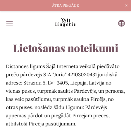
×
ĀTRA PIEGĀDE
Lietošanas noteikumi
Distances līgums Šajā Interneta veikalā piedāvāto
preču pārdevējs SIA "Juria" 42103020431 juridiskā
adrese: Strazdu 5, LV- 3405, Liepāja, Latvija no
vienas puses, turpmāk saukts Pārdevējs, un persona,
kas veic pasūtījumu, turpmāk saukta Pircējs, no
otras puses, noslēdz šādu Līgumu: Pārdevējs
apņemas pārdot un piegādāt Pircējam preces,
atbilstoši Pircēja pasūtījumam.