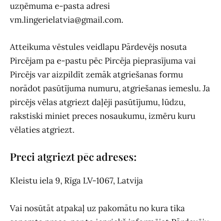
uzņēmuma e-pasta adresi
vm.lingerielatvia@gmail.com
.
Atteikuma vēstules veidlapu Pārdevējs nosuta
Pircējam pa e-pastu pēc Pircēja pieprasījuma vai
Pircējs var aizpildīt zemāk atgriešanas formu
norādot pasūtījuma numuru, atgriešanas iemeslu. Ja
pircējs vēlas atgriezt daļēji pasūtījumu, lūdzu,
rakstiski miniet preces nosaukumu, izmēru kuru
vēlaties atgriezt.
Preci atgriezt pēc adreses:
Kleistu iela 9, Rīga LV-1067
, Latvija
Vai nosūtāt atpakaļ uz pakomātu no kura tika