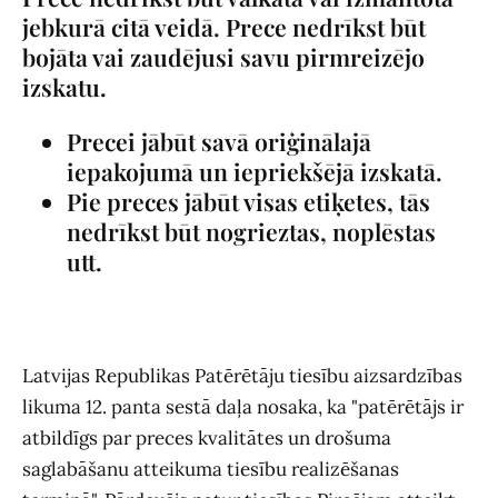
jebkurā citā veidā. Prece nedrīkst būt
bojāta vai zaudējusi savu pirmreizējo
izskatu.
Precei jābūt savā oriģinālajā
iepakojumā un iepriekšējā izskatā.
Pie preces jābūt visas etiķetes, tās
nedrīkst būt nogrieztas, noplēstas
utt.
Latvijas Republikas Patērētāju tiesību aizsardzības
likuma 12. panta sestā daļa nosaka, ka "patērētājs ir
atbildīgs par preces kvalitātes un drošuma
saglabāšanu atteikuma tiesību realizēšanas