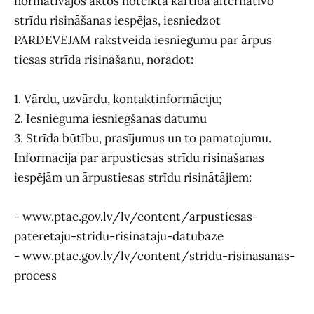
normatīvajos aktos noteiktā kārtībā alternatīvo
strīdu risināšanas iespējas, iesniedzot
PĀRDEVĒJAM rakstveida iesniegumu par ārpus
tiesas strīda risināšanu, norādot:
1. Vārdu, uzvārdu, kontaktinformāciju;
2. Iesnieguma iesniegšanas datumu
3. Strīda būtību, prasījumus un to pamatojumu.
Informācija par ārpustiesas strīdu risināšanas
iespējām un ārpustiesas strīdu risinātājiem:
- www.ptac.gov.lv/lv/content/
arpustiesas-
pateretaju-stridu-
risinataju-datubaze
- www.ptac.gov.lv/lv/content/
stridu-risinasanas-
process