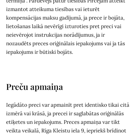
termiņā". Pārdevējs patur tiesības Pircējam atteikt
izmantot atteikuma tiesības vai ieturēt
kompensācijas maksu gadījumā, ja prece ir bojāta,
lietošanas laikā nevērīgi izturoties pret preci vai
neievērojot instrukcijas norādījumus, ja ir
nozaudēts preces oriģinālais iepakojums vai ja tās
iepakojums ir būtiski bojāts.
Preču apmaiņa
Iegādāto preci var apmainīt pret identisko tikai citā
izmērā vai krāsā, ja precei ir saglabātas oriģinālās
etiķetes un iepakojums. Preces apmaiņa var tikt
veikta veikalā, Rīga Kleistu iela 9, iepriekš brīdinot