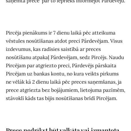
saņemta prece
par to iepriekš informējot Pārdevēju.
Pircēja pienākums ir 7 dienu laikā pēc atteikuma
vēstules nosūtīšanas atdot preci Pārdevējam. Visus
izdevumus, kas radīsies saistībā ar preces
nosūtīšanu atpakaļ Pārdevējam, sedz Pircējs. Naudu
Pircējam par atgriezto preci, Pārdevējs pārskaita
Pircējam uz bankas kontu, no kura veikts pirkums
ne vēlāk kā 2 dienu laikā pēc preces saņemšanas, ja
prece atgriezta bez bojājumiem, lietojuma pazīmēm,
stāvoklī kāds tas bijis nosūtīšanas brīdī Pircējam.
Prece nedrīkst būt valkāta vai izmantota