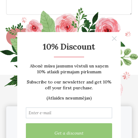
Sākums
E-VEIKALS
Par mums
Atsauksmes
Blogs
Izmēru tabula
Kontakti
Piegāde
Noteikumi
sadarbība /vairumtirdzniecība
Sīkdatnes
Mēs lietojam sīkfailus pakalpojuma
nodrošināšanai, mārketinga nolūkiem un
pakalpojuma uzlabošanai.
Pielāgot