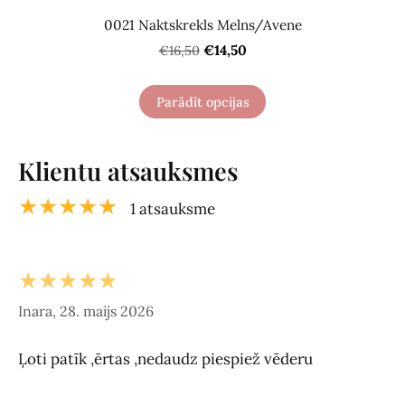
0021 Naktskrekls Melns/Avene
€14,50
€16,50
Parādīt opcijas
Klientu atsauksmes
★★★★★
1 atsauksme
★★★★★
Inara, 28. maijs 2026
Ļoti patīk ,ērtas ,nedaudz piespiež vēderu