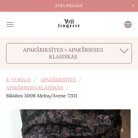
×
ĀTRA PIEGĀDE
APAKŠBIKSĪTES > APAKŠBIKSES
KLASISKĀS
E-VEIKALS
APAKŠBIKSĪTES
APAKŠBIKSES KLASISKĀS
Biksītes 3008 Melns/Avene 72111