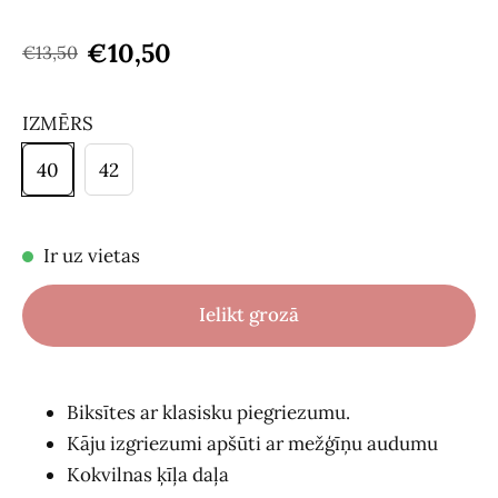
€10,50
€13,50
IZMĒRS
40
42
Ir uz vietas
Ielikt grozā
Biksītes ar klasisku piegriezumu.
Kāju izgriezumi apšūti ar mežģīņu audumu
Kokvilnas ķīļa daļa