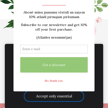
Sākums
E-VEIKALS
Par mums
Atsauksmes
Blogs
Izmēru tabula
Kontakti
Piegāde
Noteikumi
sadarbība /vairumtirdzniecība
Sīkdatnes
We use cookies to deliver services, for
marketing and to improve your experience.
Customize
Mēs esam aktīvi sociālajos tīklos
Accept all
Accept only essential