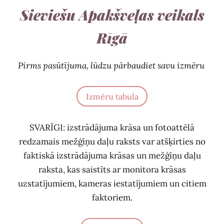
Sieviešu Apakšveļas veikals
Rīgā
Pirms pasūtījuma, lūdzu pārbaudiet savu izmēru
Izmēru tabula
SVARĪGI: izstrādājuma krāsa un fotoattēlā
redzamais mežģīņu daļu raksts var atšķirties no
faktiskā izstrādājuma krāsas un mežģīņu daļu
raksta, kas saistīts ar monitora krāsas
uzstatījumiem, kameras iestatījumiem un citiem
faktoriem.