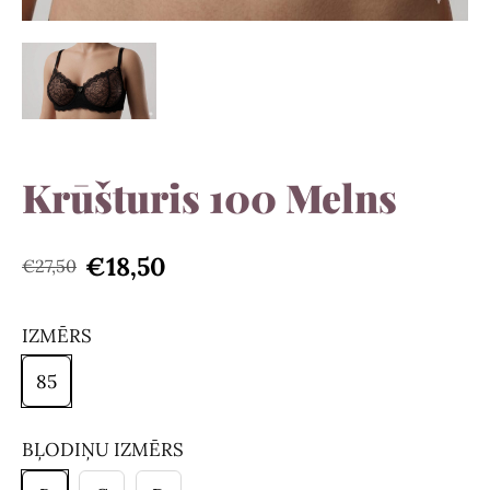
Krūšturis 100 Melns
€18,50
€27,50
IZMĒRS
85
BĻODIŅU IZMĒRS