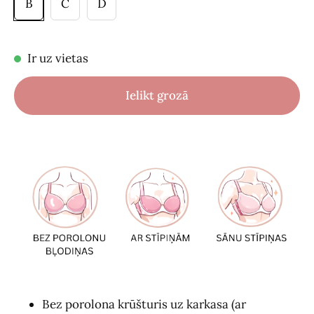
B
C
D
Ir uz vietas
Ielikt grozā
Bez porolona krūšturis uz karkasa (ar