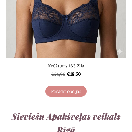
Krūšturis 163 Zils
€18,50
€24,00
Parādīt opcijas
Sieviešu Apakšveļas veikals
Rīgā