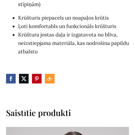
stīpiņām)
Krūšturis piepacels un noapaļos krūtis
Ļoti komfortabls un funkcionāls krūšturis
Krūštura jostas daļa ir izgatavota no blīva,
neizstiepjama materiāla, kas nodrošina papildu
atbalstu
Saistītie produkti