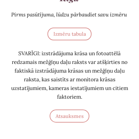
Pirms pasūtījuma, lūdzu pārbaudiet savu izmēru
Izmēru tabula
SVARĪGI: izstrādājuma krāsa un fotoattēlā
redzamais mežģīņu daļu raksts var atšķirties no
faktiskā izstrādājuma krāsas un mežģīņu daļu
raksta, kas saistīts ar monitora krāsas
uzstatījumiem, kameras iestatījumiem un citiem
faktoriem.
Atsauksmes