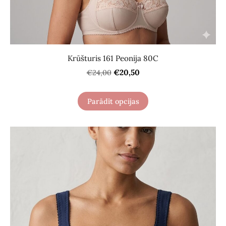
Krūšturis 161 Peonija 80C
€20,50
€24,00
Parādīt opcijas