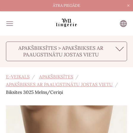
×
ĀTRA PIEGĀDE
APAKŠBIKSĪTES > APAKŠBIKSES AR
PAAUGSTINĀTU JOSTAS VIETU
E-VEIKALS
APAKŠBIKSĪTES
APAKŠBIKSES AR PAAUGSTINĀTU JOSTAS VIETU
Biksītes 3025 Melns/Сeriņi