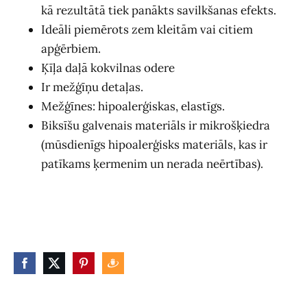
kā rezultātā tiek panākts savilkšanas efekts.
Ideāli piemērots zem kleitām vai citiem
apģērbiem.
Ķīļa daļā kokvilnas odere
Ir mežģīņu detaļas.
Mežģīnes: hipoalerģiskas, elastīgs.
Biksīšu galvenais materiāls ir mikrošķiedra
(mūsdienīgs hipoalerģisks materiāls, kas ir
patīkams ķermenim un nerada neērtības).