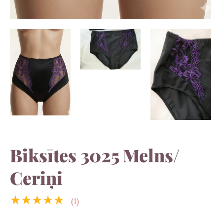
Biksītes 3025 Melns/
Сeriņi
★★★★★
(1)