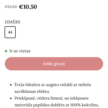
€10,50
€13,50
IZMĒRS
44
Ir uz vietas
Ielikt grozā
Ērtās biksītes ar augstu vidukli ar nelielu
savilkšanas efektu.
Priekšpusē, vēdera līmenī, no iekšpuses
materiāls papildus dublēts ar 100% kokvilnu,