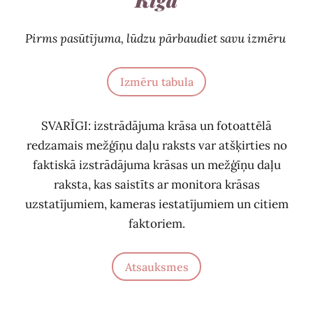
Pirms pasūtījuma, lūdzu pārbaudiet savu izmēru
Izmēru tabula
SVARĪGI: izstrādājuma krāsa un fotoattēlā
redzamais mežģīņu daļu raksts var atšķirties no
faktiskā izstrādājuma krāsas un mežģīņu daļu
raksta, kas saistīts ar monitora krāsas
uzstatījumiem, kameras iestatījumiem un citiem
faktoriem.
Atsauksmes