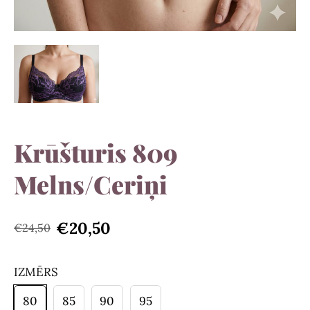
Krūšturis 809
Melns/Ceriņi
€20,50
€24,50
IZMĒRS
80
85
90
95