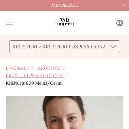
×
ĀTRA PIEGĀDE
KRŪŠTURI > KRŪŠTURI PUSPOROLONA
E-VEIKALS
KRŪŠTURI
KRŪŠTURI PUSPOROLONA
Krūšturis 809 Melns/Ceriņi