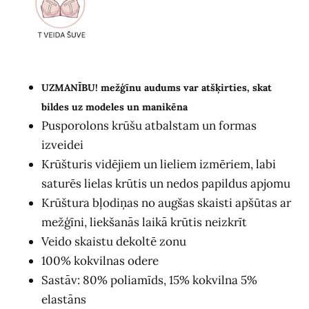
UZMANĪBU! mežģīnu audums var atšķirties, skat
bildes uz modeles un manikēna
Pusporolons krūšu atbalstam un formas
izveidei
Krūšturis vidējiem un lieliem izmēriem, labi
saturēs lielas krūtis un nedos papildus apjomu
Krūštura bļodiņas no augšas skaisti apšūtas ar
mežģīni, liekšanās laikā krūtis neizkrīt
Veido skaistu dekoltē zonu
100% kokvilnas odere
Sastāv: 80% poliamīds, 15% kokvilna 5%
elastāns