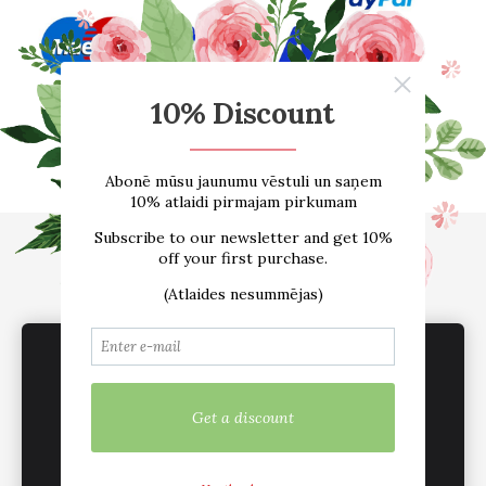
Sākums
E-VEIKALS
Par mums
Atsauksmes
Blogs
Izmēru tabula
Kontakti
Piegāde
Noteikumi
sadarbība /vairumtirdzniecība
Sīkdatnes
We use cookies to deliver services, for
marketing and to improve your experience.
Customize
Mēs esam aktīvi sociālajos tīklos