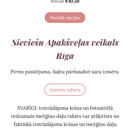
€10,50
€13,50
Parādīt opcijas
Sieviešu Apakšveļas veikals
Rīgā
Pirms pasūtījuma, lūdzu pārbaudiet savu izmēru
Izmēru tabula
SVARĪGI: izstrādājuma krāsa un fotoattēlā
redzamais mežģīņu daļu raksts var atšķirties no
faktiskā izstrādājuma krāsas un mežģīņu daļu