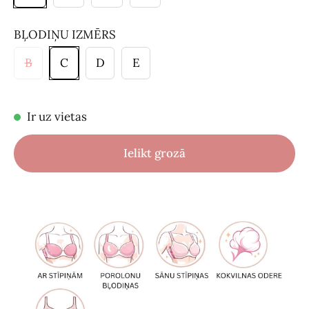
BĻODIŅU IZMĒRS
B
C
D
E
Ir uz vietas
Ielikt grozā