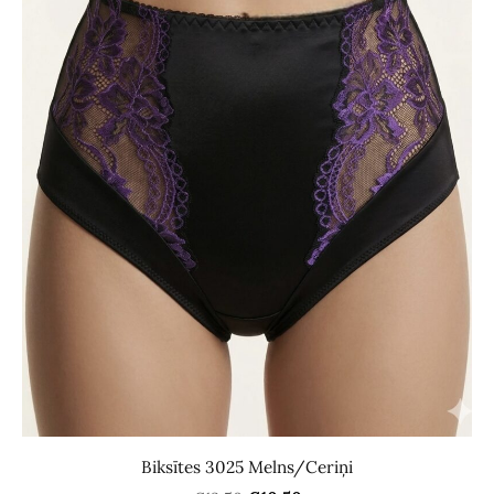
Biksītes 3025 Melns/Сeriņi