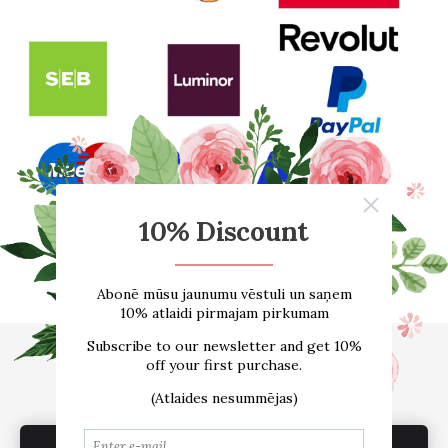
Sākums
E-VEIKALS
Par mums
Atsauksmes
Blogs
Izmēru tabula
Kontakti
Piegāde
Noteikumi