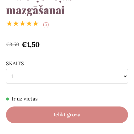
mazgāšanai
★★★★★
(5)
€1,50
€3,50
SKAITS
Ir uz vietas
Ielikt grozā