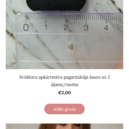
Krūštura apkārtmēra pagarinātājs šaurs uz 2
āķiem/melns
€2,00
Ielikt grozā