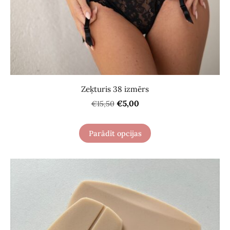
Zeķturis 38 izmērs
€5,00
€15,50
Parādīt opcijas