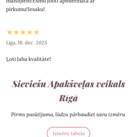
maisiņiem!Esmu ļooti apmierināta ar
pirkumu!Iesaku!
★★★★★
Līga, 18. dec. 2025
Ļoti laba kvalitāte!
Sieviešu Apakšveļas veikals
Rīgā
Pirms pasūtījuma, lūdzu pārbaudiet savu izmēru
Izmēru tabula