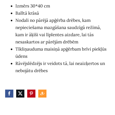
Izmērs 30*40 cm
Balltā krāsā
Nodali no pārējā apģērba drēbes, kam
nepieciešama mazgāšana saudzīgā režīmā,
kam ir āķīši vai līplentes aizdare, lai tās
nesaskartos ar pārējām drēbēm
Tīkliņauduma maisiņā apģērbam brīvi piekļūs
ūdens
Rāvējslēdzējs ir veidots tā, lai neaizķertos un
nebojātu drēbes