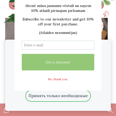
Смотреть варианты
Смотреть варианты
Мы используем файлы cookie для
предоставления услуг, маркетинга и
улучшения вашего опыта.
Настройка
Принять все
Бюстгальтер 161
Принять только необходимые
белый
Бюстгальтер 161
€14,00
€24,00
Синий