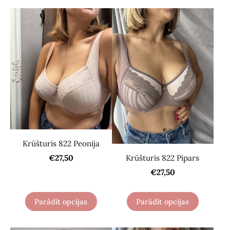
Krūšturis 822 Peonija
Krūšturis 822 Pipars
€27,50
€27,50
Parādīt opcijas
Parādīt opcijas