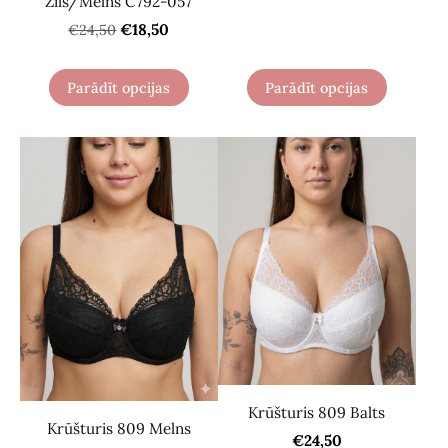
Zils/Melns С792-057
€18,50
€24,50
Parādīt opcijas
Parādīt opcijas
Krūšturis 809 Balts
Krūšturis 809 Melns
€24,50