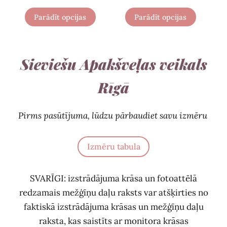
Parādīt opcijas
Parādīt opcijas
Sieviešu Apakšveļas veikals
Rīgā
Pirms pasūtījuma, lūdzu pārbaudiet savu izmēru
Izmēru tabula
SVARĪGI: izstrādājuma krāsa un fotoattēlā
redzamais mežģīņu daļu raksts var atšķirties no
faktiskā izstrādājuma krāsas un mežģīņu daļu
raksta, kas saistīts ar monitora krāsas