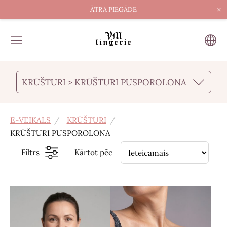
×
ĀTRA PIEGĀDE
KRŪŠTURI > KRŪŠTURI PUSPOROLONA
E-VEIKALS
KRŪŠTURI
KRŪŠTURI PUSPOROLONA
Filtrs
Kārtot pēc