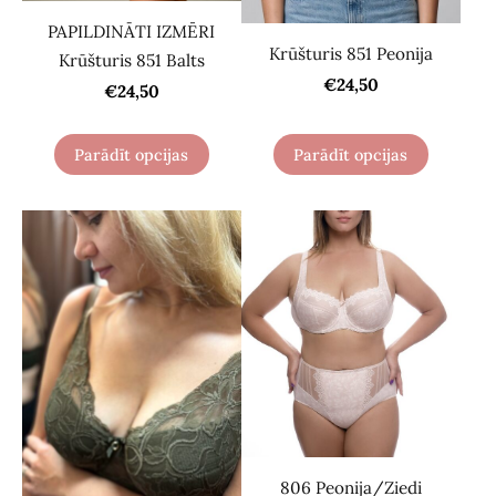
PAPILDINĀTI IZMĒRI
Krūšturis 851 Peonija
Krūšturis 851 Balts
€24,50
€24,50
Parādīt opcijas
Parādīt opcijas
806 Peonija/Ziedi