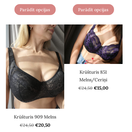
Parādīt opcijas
Parādīt opcijas
Krūšturis 851
Melns/Ceriņi
€15,00
€24,50
Krūšturis 909 Melns
€20,50
€24,50