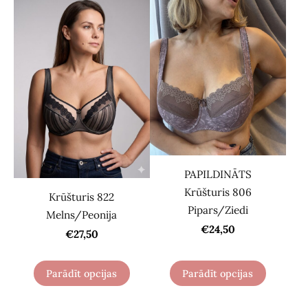
PAPILDINĀTS
Krūšturis 806
Krūšturis 822
Pipars/Ziedi
Melns/Peonija
€24,50
€27,50
Parādīt opcijas
Parādīt opcijas