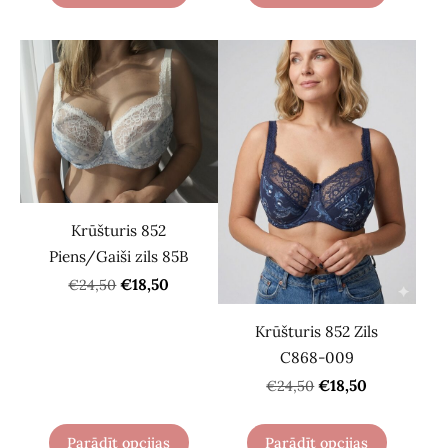
Krūšturis 852
Piens/Gaiši zils 85B
€18,50
€24,50
Krūšturis 852 Zils
C868-009
€18,50
€24,50
Parādīt opcijas
Parādīt opcijas