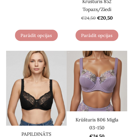
Krūšturis 852
Topazs/Ziedi
€20,50
€24,50
Parādīt opcijas
Parādīt opcijas
Krūšturis 806 Migla
03-150
PAPILDINĀTS
€24,50