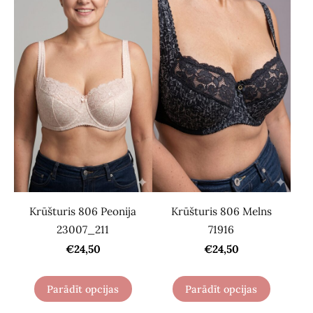
Krūšturis 806 Peonija
Krūšturis 806 Melns
23007_211
71916
€24,50
€24,50
Parādīt opcijas
Parādīt opcijas