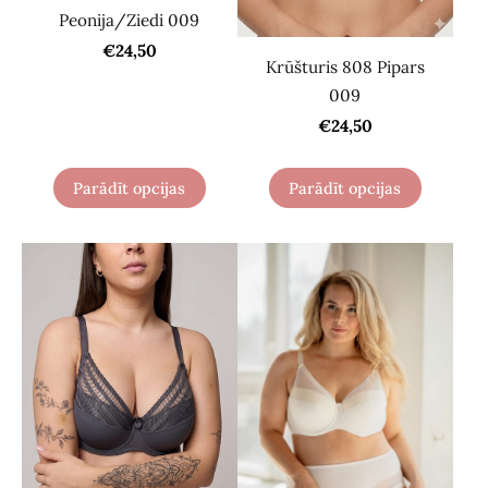
Peonija/Ziedi 009
€24,50
Krūšturis 808 Pipars
009
€24,50
Parādīt opcijas
Parādīt opcijas