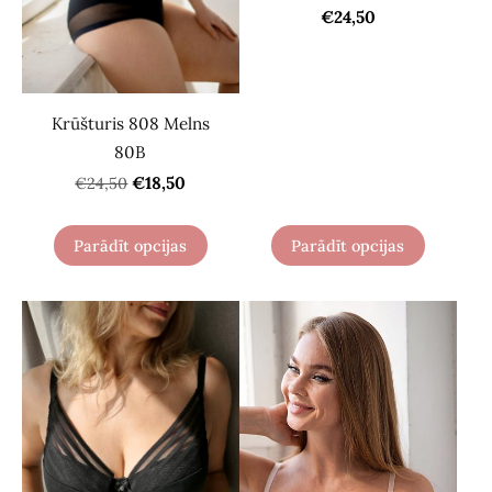
€24,50
Krūšturis 808 Melns
80B
€18,50
€24,50
Parādīt opcijas
Parādīt opcijas