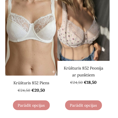
Krūšturis 852 Peonija
ar punktiem
€18,50
€24,50
Krūšturis 852 Piens
€20,50
€24,50
Parādīt opcijas
Parādīt opcijas