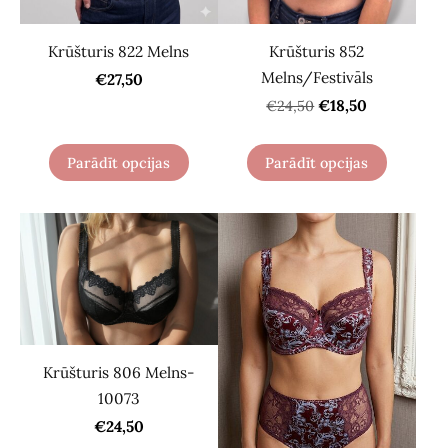
Krūšturis 822 Melns
Krūšturis 852
Melns/Festivāls
€27,50
€18,50
€24,50
Parādīt opcijas
Parādīt opcijas
Krūšturis 806 Melns-
10073
€24,50