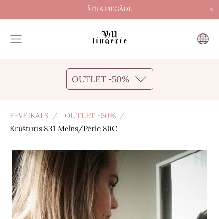
×
ĀTRA PIEGĀDE
OUTLET -50%
E-VEIKALS
OUTLET -50%
Krūšturis 831 Melns/Pērle 80C