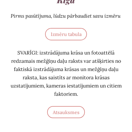
Pirms pasūtījuma, lūdzu pārbaudiet savu izmēru
Izmēru tabula
SVARĪGI: izstrādājuma krāsa un fotoattēlā
redzamais mežģīņu daļu raksts var atšķirties no
faktiskā izstrādājuma krāsas un mežģīņu daļu
raksta, kas saistīts ar monitora krāsas
uzstatījumiem, kameras iestatījumiem un citiem
faktoriem.
Atsauksmes