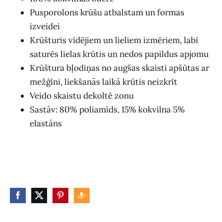
Pusporolons krūšu atbalstam un formas
izveidei
Krūšturis vidējiem un lieliem izmēriem, labi
saturēs lielas krūtis un nedos papildus apjomu
Krūštura bļodiņas no augšas skaisti apšūtas ar
mežģīni, liekšanās laikā krūtis neizkrīt
Veido skaistu dekoltē zonu
Sastāv: 80% poliamīds, 15% kokvilna 5%
elastāns