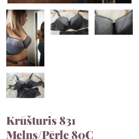
Krūšturis 831
Melns/Pērle 80C