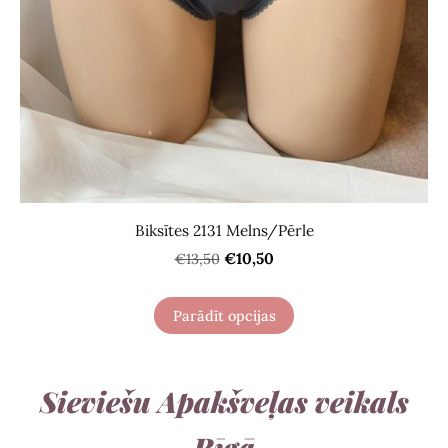
Biksītes 2131 Melns/Pērle
€10,50
€13,50
Parādīt opcijas
Sieviešu Apakšveļas veikals
Rīgā