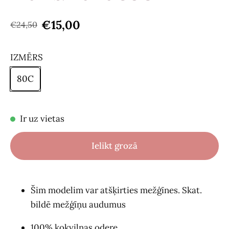
€15,00
€24,50
IZMĒRS
80C
Ir uz vietas
Ielikt grozā
Šim modelim var atšķirties mežģīnes. Skat.
bildē mežģīņu audumus
100% kokvilnas odere