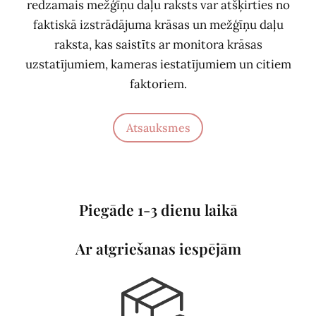
redzamais mežģīņu daļu raksts var atšķirties no
faktiskā izstrādājuma krāsas un mežģīņu daļu
raksta, kas saistīts ar monitora krāsas
uzstatījumiem, kameras iestatījumiem un citiem
faktoriem.
Atsauksmes
Piegāde 1-3 dienu laikā
Ar atgriešanas iespējām