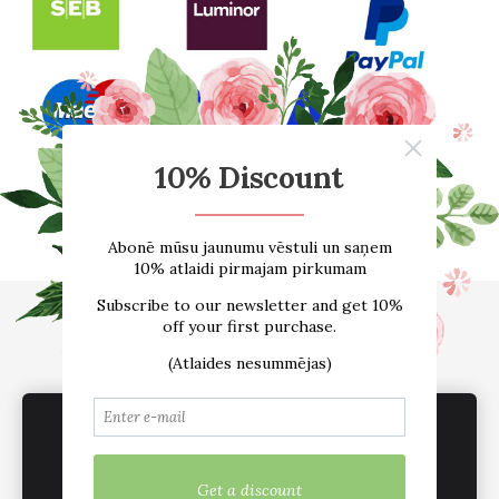
Sākums
E-VEIKALS
Par mums
Atsauksmes
Blogs
Izmēru tabula
Kontakti
Piegāde
Noteikumi
We use cookies to deliver services, for
sadarbība /vairumtirdzniecība
Sīkdatnes
marketing and to improve your experience.
Customize