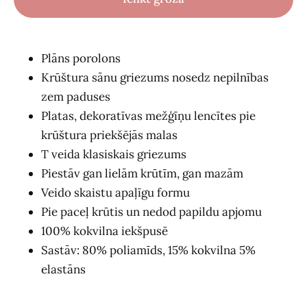
Plāns porolons
Krūštura sānu griezums nosedz nepilnības
zem paduses
Platas, dekoratīvas mežģīņu lencītes pie
krūštura priekšējās malas
T veida klasiskais griezums
Piestāv gan lielām krūtīm, gan mazām
Veido skaistu apaļīgu formu
Pie paceļ krūtis un nedod papildu apjomu
100% kokvilna iekšpusē
Sastāv: 80% poliamīds, 15% kokvilna 5%
elastāns