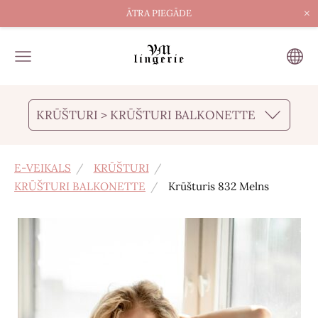
×
ĀTRA PIEGĀDE
KRŪŠTURI > KRŪŠTURI BALKONETTE
E-VEIKALS
KRŪŠTURI
KRŪŠTURI BALKONETTE
Krūšturis 832 Melns