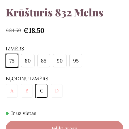
Krūšturis 832 Melns
€18,50
€24,50
IZMĒRS
75
80
85
90
95
BĻODIŅU IZMĒRS
A
B
C
D
Ir uz vietas
Ielikt grozā