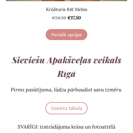
Krūšturis 841 Melns
€17,50
€24,50
Parādīt opcijas
Sieviešu Apakšveļas veikals
Rīgā
Pirms pasūtījuma, lūdzu pārbaudiet savu izmēru
Izmēru tabula
SVARĪGI: izstrādājuma krāsa un fotoattēlā