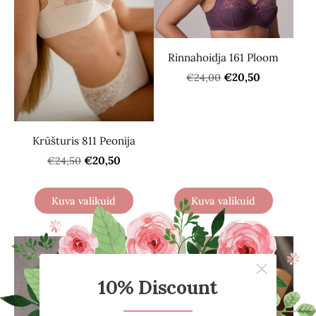
Rinnahoidja 161 Ploom
€20,50
€24,00
Krūšturis 811 Peonija
€20,50
€24,50
Kuva valikuid
Kuva valikuid