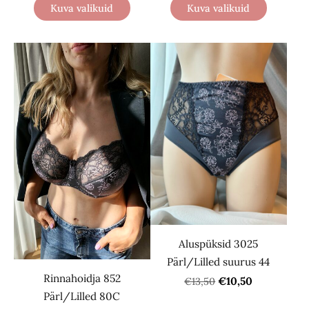
Kuva valikuid
Kuva valikuid
Aluspüksid 3025
Pärl/Lilled suurus 44
Rinnahoidja 852
€10,50
€13,50
Pärl/Lilled 80C