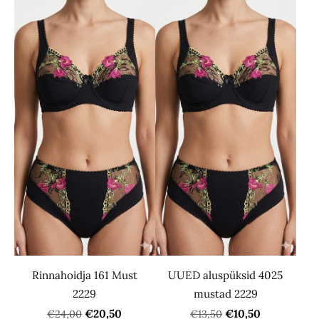
Rinnahoidja 161 Must
UUED aluspüksid 4025
2229
mustad 2229
€20,50
€10,50
€24,00
€13,50