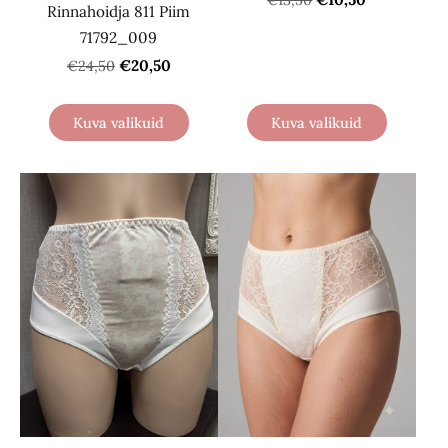
Rinnahoidja 811 Piim
71792_009
€20,50
€24,50
Kuva valikuid
Kuva valikuid