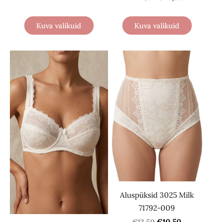
Kuva valikuid
Kuva valikuid
Aluspüksid 3025 Milk
71792-009
€10,50
€13,50