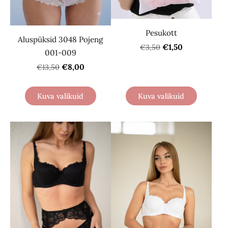
Pesukott
Aluspüksid 3048 Pojeng
€1,50
€3,50
001-009
€8,00
€13,50
Kuva valikuid
Kuva valikuid