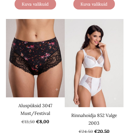
Kuva valikuid
Kuva valikuid
Aluspüksid 3047
Must/Festival
Rinnahoidja 852 Valge
€8,00
€13,50
2003
€20,50
€24,50