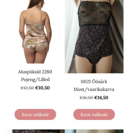
Aluspüksid 2280
Pojeng/Lilled
0021 Öösärk
€10,50
€12,50
Must/vaarikakarva
€14,50
€16,50
Kuva valikuid
Kuva valikuid