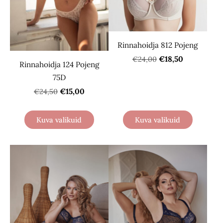
Rinnahoidja 812 Pojeng
€18,50
€24,00
Rinnahoidja 124 Pojeng
75D
€15,00
€24,50
Kuva valikuid
Kuva valikuid