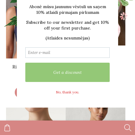
Rinnahoidja 161 Valge
€14,00
€24,00
Rinnahoidja 161 Sinine
€20,50
€24,00
Kuva valikuid
Kuva valikuid