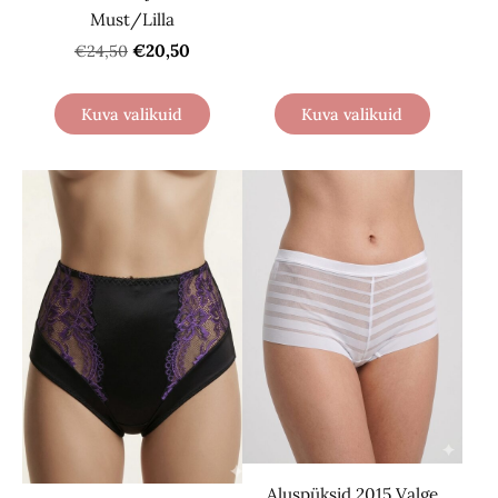
Must/Lilla
€20,50
€24,50
Kuva valikuid
Kuva valikuid
Aluspüksid 2015 Valge