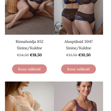
Rinnahoidja 852
Aluspüksid 3047
Sinine/Kuldne
Sinine/Kuldne
€18,50
€10,50
€24,50
€13,50
Kuva valikuid
Kuva valikuid