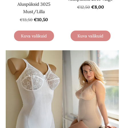
Aluspüksid 3025
€8,00
€12,50
Must/Lilla
€10,50
€13,50
Kuva valikuid
Kuva valikuid