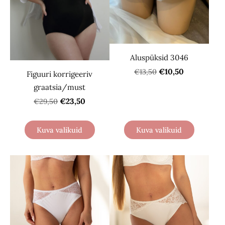
Aluspüksid 3046
€10,50
€13,50
Figuuri korrigeeriv
graatsia/must
€23,50
€29,50
Kuva valikuid
Kuva valikuid