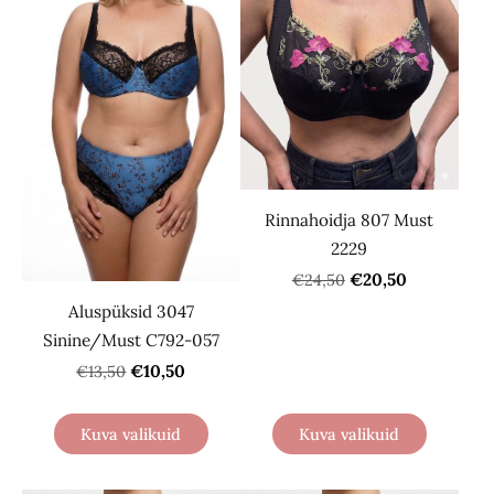
Rinnahoidja 807 Must
2229
€20,50
€24,50
Aluspüksid 3047
Sinine/Must С792-057
€10,50
€13,50
Kuva valikuid
Kuva valikuid