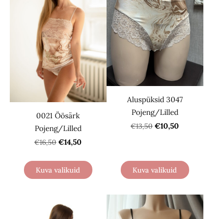
Aluspüksid 3047
Pojeng/Lilled
0021 Öösärk
€10,50
€13,50
Pojeng/Lilled
€14,50
€16,50
Kuva valikuid
Kuva valikuid