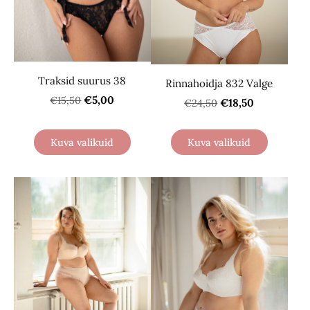
Traksid suurus 38
Rinnahoidja 832 Valge
€5,00
€15,50
€18,50
€24,50
Kuva valikuid
Kuva valikuid