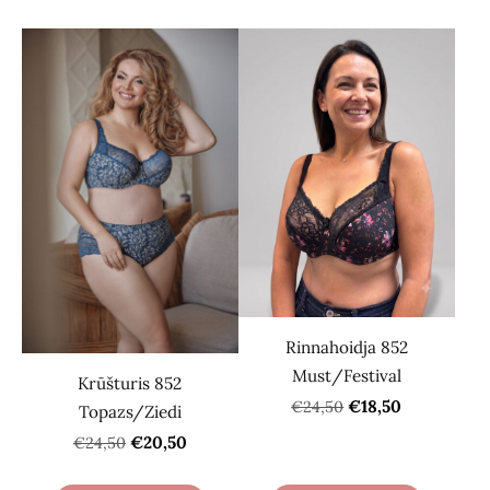
Rinnahoidja 852
Must/Festival
Krūšturis 852
€18,50
€24,50
Topazs/Ziedi
€20,50
€24,50