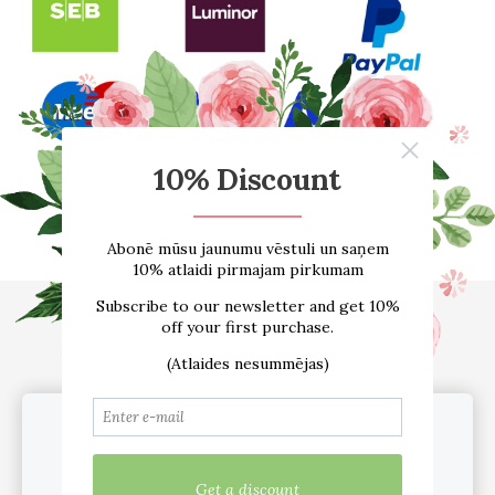
Sākums
E-VEIKALS
Par mums
Atsauksmes
Blogs
Izmēru tabula
Kontakti
Piegāde
Noteikumi
sadarbība /vairumtirdzniecība
Sīkdatnes
Mēs lietojam sīkfailus pakalpojuma
nodrošināšanai, mārketinga nolūkiem un