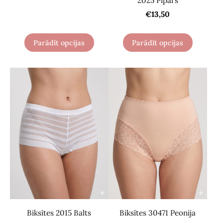
2025 Pipars
€13,50
Parādīt opcijas
Parādīt opcijas
Biksītes 2015 Balts
Biksītes 30471 Peonija