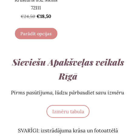
72111
€18,50
€24,50
Parādīt opcijas
Sieviešu Apakšveļas veikals
Rīgā
Pirms pasūtījuma, lūdzu pārbaudiet savu izmēru
Izmēru tabula
SVARĪGI: izstrādājuma krāsa un fotoattēlā