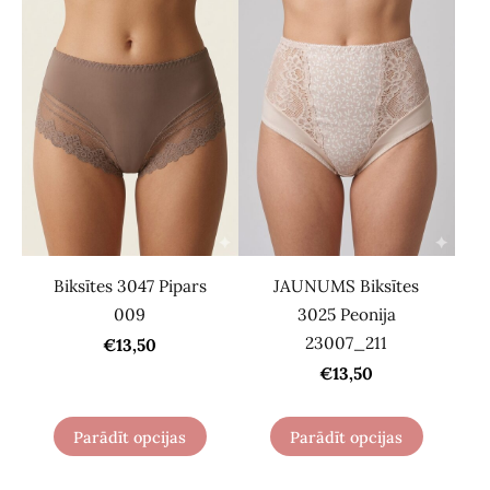
Biksītes 3047 Pipars
JAUNUMS Biksītes
009
3025 Peonija
23007_211
€13,50
€13,50
Parādīt opcijas
Parādīt opcijas