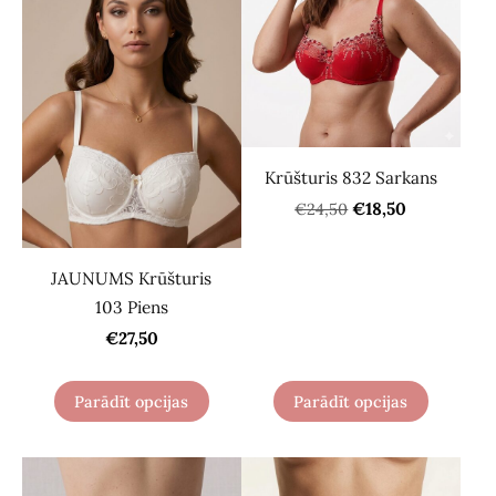
Krūšturis 832 Sarkans
€18,50
€24,50
JAUNUMS Krūšturis
103 Piens
€27,50
Parādīt opcijas
Parādīt opcijas