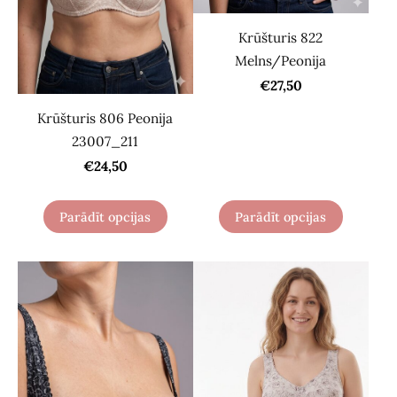
Krūšturis 822
Melns/Peonija
€27,50
Krūšturis 806 Peonija
23007_211
€24,50
Parādīt opcijas
Parādīt opcijas