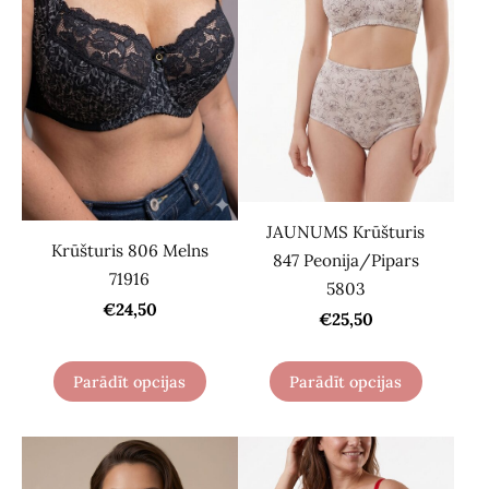
JAUNUMS Krūšturis
Krūšturis 806 Melns
847 Peonija/Pipars
71916
5803
€24,50
€25,50
Parādīt opcijas
Parādīt opcijas