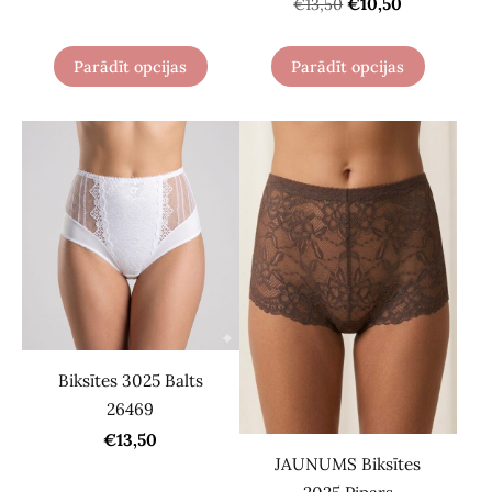
€10,50
€13,50
Parādīt opcijas
Parādīt opcijas
Biksītes 3025 Balts
26469
€13,50
JAUNUMS Biksītes