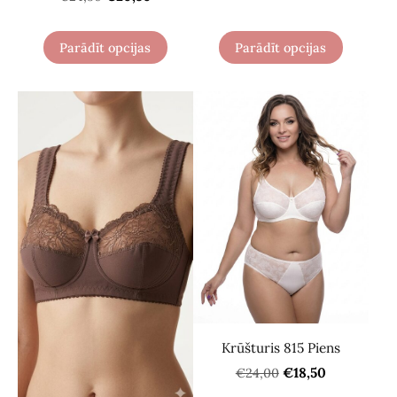
Parādīt opcijas
Parādīt opcijas
Krūšturis 815 Piens
€18,50
€24,00