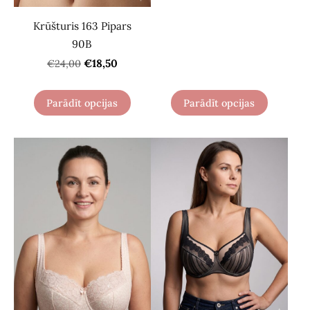
Krūšturis 163 Pipars
90B
€18,50
€24,00
Parādīt opcijas
Parādīt opcijas