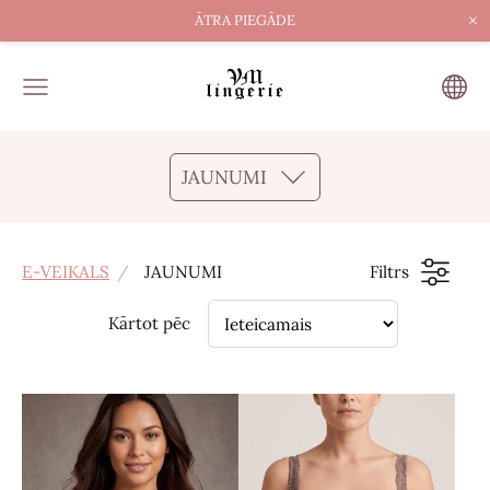
×
ĀTRA PIEGĀDE
JAUNUMI
E-VEIKALS
JAUNUMI
Filtrs
Kārtot pēc