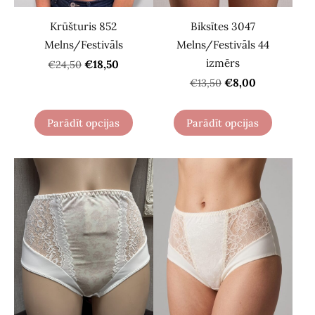
Krūšturis 852
Biksītes 3047
Melns/Festivāls
Melns/Festivāls 44
izmērs
€18,50
€24,50
€8,00
€13,50
Parādīt opcijas
Parādīt opcijas