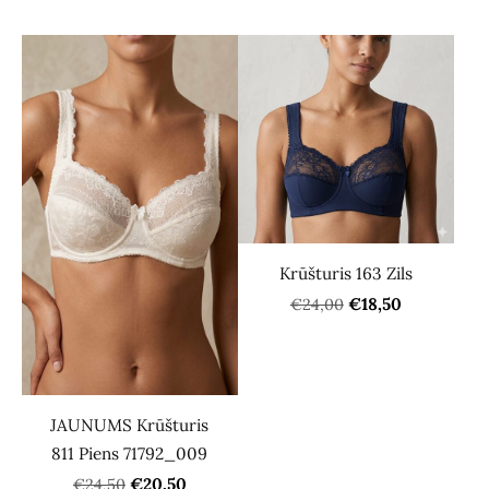
Krūšturis 163 Zils
€18,50
€24,00
JAUNUMS Krūšturis
811 Piens 71792_009
€20,50
€24,50