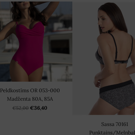
Peldkostīms OR 053-000
Madženta 80A, 85A
€36,40
€52,00
Sassa 70161
Punktains/Melnbal