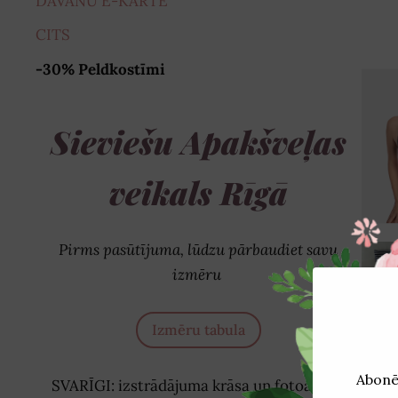
DĀVANU E-KARTE
CITS
-30% Peldkostīmi
Sieviešu Apakšveļas
veikals Rīgā
Pirms pasūtījuma, lūdzu pārbaudiet savu
izmēru
Izmēru tabula
SVARĪGI: izstrādājuma krāsa un fotoattēlā