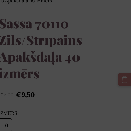
ins Apakšdaļa 40 izmērs
Sassa 70110
Zils/Strīpains
Apakšdaļa 40
izmērs
€9,50
€15,00
IZMĒRS
40