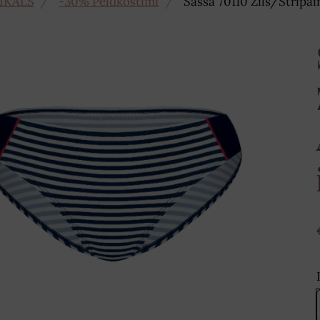
IKALS
-30% Peldkostīmi
Sassa 70110 Zils/Strīpa