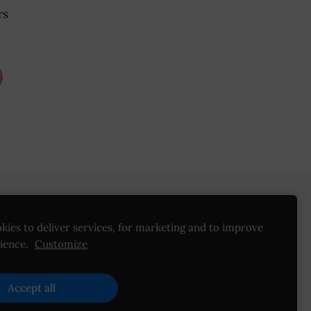
rs
Noteikumi
sadarbība /vairumtirdzniecība
kies to deliver services, for marketing and to improve
ience.
Customize
Accept all