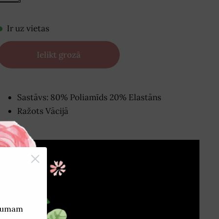
Ir uz vietas
Ielikt grozā
Sastāvs: 80% Poliamīds 20% Elastāns
Ražots Vācijā