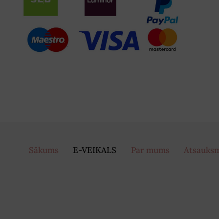
Sākums
E-VEIKALS
Par mums
Atsauks