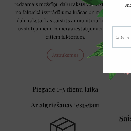
redzamais mežģīņu daļu raksts var atšķirties
no faktiskā izstrādājuma krāsas un mežģīņu
daļu raksta, kas saistīts ar monitora krāsas
uzstatījumiem, kameras iestatījumiem un
citiem faktoriem.
Atsauksmes
Piegāde 1-3 dienu laikā
Ar atgriešanas iespējām
Sai