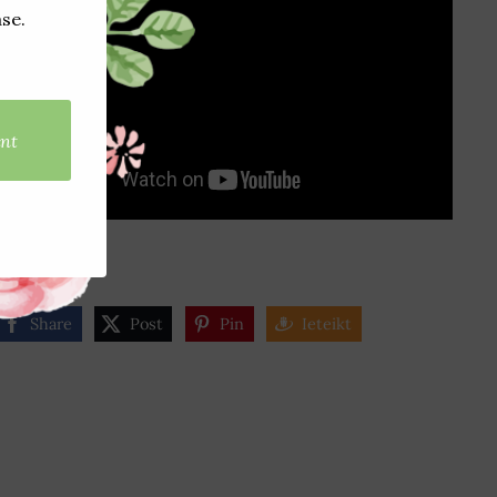
Share
Post
Pin
Ieteikt