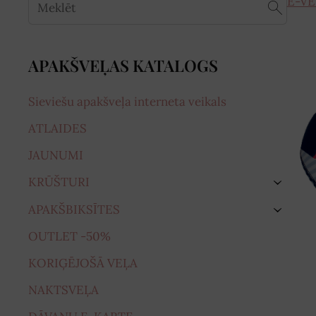
E-VE
APAKŠVEĻAS KATALOGS
Sieviešu apakšveļa interneta veikals
ATLAIDES
JAUNUMI
KRŪŠTURI
›
APAKŠBIKSĪTES
›
OUTLET -50%
KORIĢĒJOŠĀ VEĻA
NAKTSVEĻA