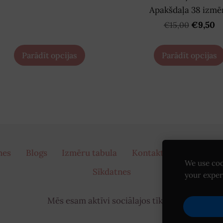
Apakšdaļa 38 izmē
€9,50
€15,00
Parādīt opcijas
Parādīt opcijas
mes
Blogs
Izmēru tabula
Kontakti
Piegāde
We use coo
Sīkdatnes
your exper
Mēs esam aktīvi sociālajos tīklos