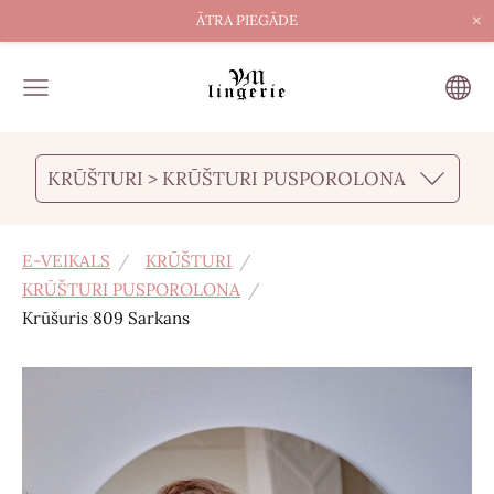
×
ĀTRA PIEGĀDE
KRŪŠTURI > KRŪŠTURI PUSPOROLONA
E-VEIKALS
KRŪŠTURI
KRŪŠTURI PUSPOROLONA
Krūšuris 809 Sarkans