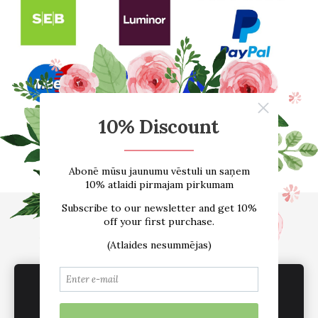
Sākums
E-VEIKALS
Par mums
Atsauksmes
Blogs
Izmēru tabula
Kontakti
Piegāde
Noteikumi
We use cookies to deliver services, for
sadarbība /vairumtirdzniecība
Sīkdatnes
marketing and to improve your experience.