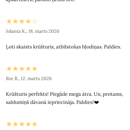
★★★★☆
Jolanta K., 18. marts 2026
Ļoti skaists krūšturis, atbilstošas bļodiņas. Paldies.
★★★★★
Ilze B., 12. marts 2026
Krūšturis perfekts! Piegāde mega ātra. Un, protams,
saldumiņš dāvanā iepriecināja. Paldies!❤️
★★★★★