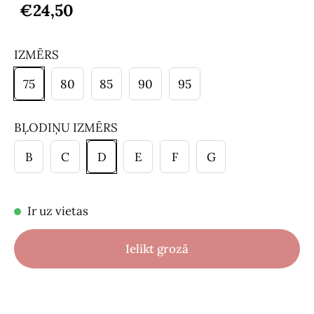
€24,50
IZMĒRS
75
80
85
90
95
BĻODIŅU IZMĒRS
B
C
D
E
F
G
Ir uz vietas
Ielikt grozā