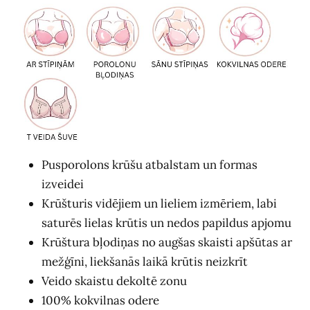
Pusporolons krūšu atbalstam un formas
izveidei
Krūšturis vidējiem un lieliem izmēriem, labi
saturēs lielas krūtis un nedos papildus apjomu
Krūštura bļodiņas no augšas skaisti apšūtas ar
mežģīni, liekšanās laikā krūtis neizkrīt
Veido skaistu dekoltē zonu
100% kokvilnas odere