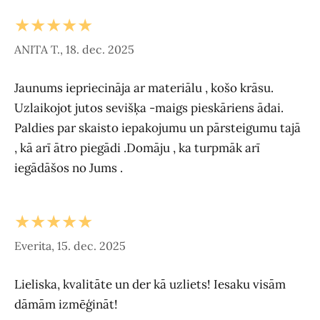
★★★★★
ANITA T., 18. dec. 2025
Jaunums iepriecināja ar materiālu , košo krāsu.
Uzlaikojot jutos sevišķa -maigs pieskāriens ādai.
Paldies par skaisto iepakojumu un pārsteigumu tajā
, kā arī ātro piegādi .Domāju , ka turpmāk arī
iegādāšos no Jums .
★★★★★
Everita, 15. dec. 2025
Lieliska, kvalitāte un der kā uzliets! Iesaku visām
dāmām izmēģināt!