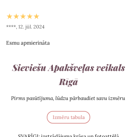
★★★★★
****, 12. jūl. 2024
Esmu apmierināta
Sieviešu Apakšveļas veikals
Rīgā
Pirms pasūtījuma, lūdzu pārbaudiet savu izmēru
Izmēru tabula
SVARĪGI: izstrādājuma krāsa un fotoattēlā