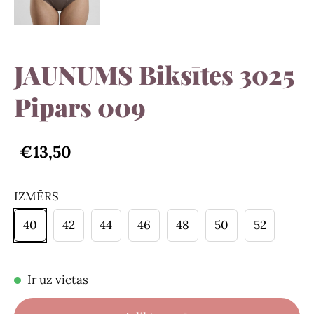
JAUNUMS Biksītes 3025
Pipars 009
€13,50
IZMĒRS
40
42
44
46
48
50
52
Ir uz vietas