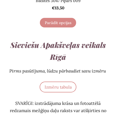
Biksītes 3047 Pipars 009
€13,50
Parādīt opcijas
Sieviešu Apakšveļas veikals
Rīgā
Pirms pasūtījuma, lūdzu pārbaudiet savu izmēru
Izmēru tabula
SVARĪGI: izstrādājuma krāsa un fotoattēlā
redzamais mežģīņu daļu raksts var atšķirties no