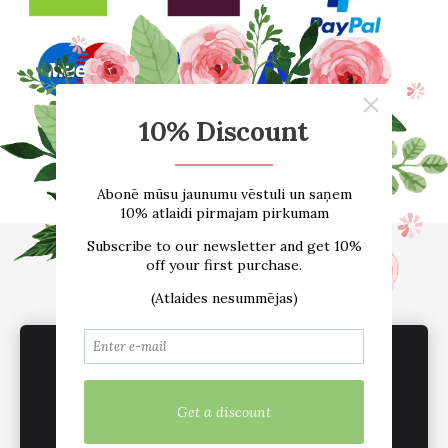
Sākums
E-VEIKALS
Par mums
Atsauksmes
Blogs
Izmēru tabula
Kontakti
Piegāde
Noteikumi
We use cookies to deliver services, for
sadarbība /vairumtirdzniecība
Sīkdatnes
marketing and to improve your experience.
Customize
Mēs esam aktīvi sociālajos tīklos