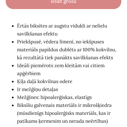
Ielikt grozā
Ērtās biksītes ar augstu vidukli ar nelielu
savilkšanas efektu
Priekšpusē, vēdera līmenī, no iekšpuses
materiāls papildus dublēts ar 100% kokvilnu,
kā rezultātā tiek panākts savilkšanas efekts
Ideāli piemērots zem kleitām vai citiem
apģērbiem
Ķīļa daļā kokvilnas odere
Ir mežģīņu detaļas
Mežģīnes: hipoalerģiskas, elastīgs
Biksīšu galvenais materiāls ir mikrošķiedra
(mūsdienīgs hipoalerģisks materiāls, kas ir
patīkams ķermenim un nerada neērtības)