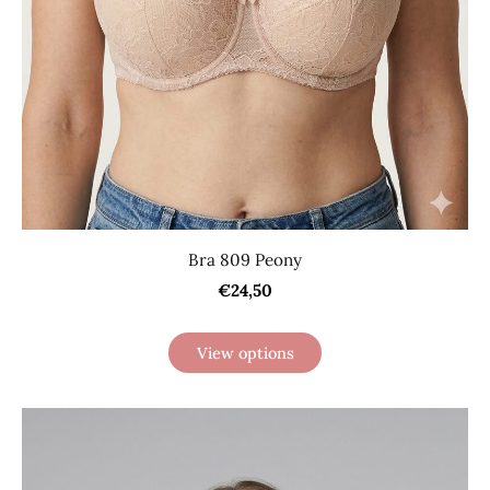
Bra 809 Peony
€24,50
View options