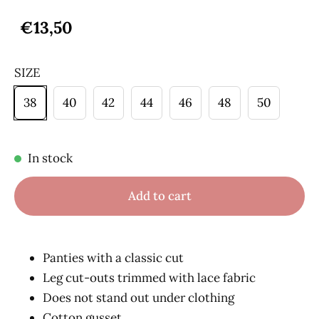
€13,50
SIZE
38
40
42
44
46
48
50
In stock
Add to cart
Panties with a classic cut
Leg cut-outs trimmed with lace fabric
Does not stand out under clothing
Cotton gusset