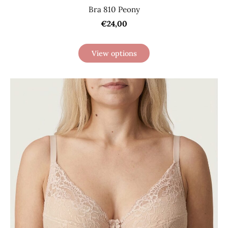
Bra 810 Peony
€24,00
View options