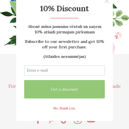
Home
About us
ONLINE SHOP
Size guide
Contacts
Delivery
For customer
Cooperation / Wholesale Trade
We are active in social networks