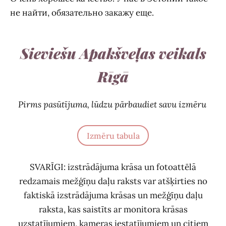
не найти, обязательно закажу еще.
Sieviešu Apakšveļas veikals
Rīgā
Pirms pasūtījuma, lūdzu pārbaudiet savu izmēru
Izmēru tabula
SVARĪGI: izstrādājuma krāsa un fotoattēlā
redzamais mežģīņu daļu raksts var atšķirties no
faktiskā izstrādājuma krāsas un mežģīņu daļu
raksta, kas saistīts ar monitora krāsas
uzstatījumiem, kameras iestatījumiem un citiem