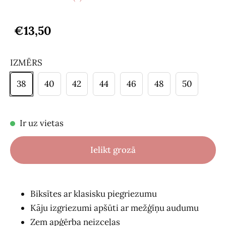
€13,50
IZMĒRS
38
40
42
44
46
48
50
Ir uz vietas
Ielikt grozā
Biksītes ar klasisku piegriezumu
Kāju izgriezumi apšūti ar mežģīņu audumu
Zem apģērba neizceļas