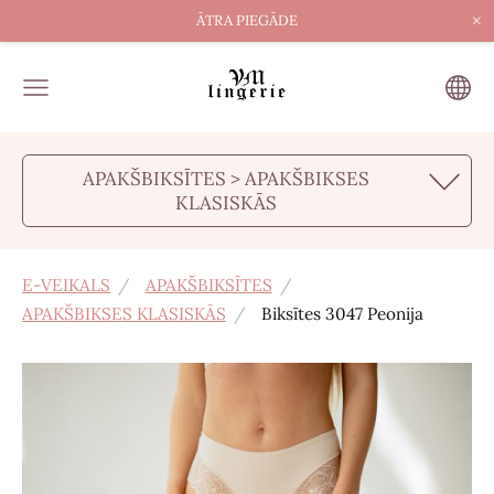
×
ĀTRA PIEGĀDE
APAKŠBIKSĪTES > APAKŠBIKSES
KLASISKĀS
E-VEIKALS
APAKŠBIKSĪTES
APAKŠBIKSES KLASISKĀS
Biksītes 3047 Peonija