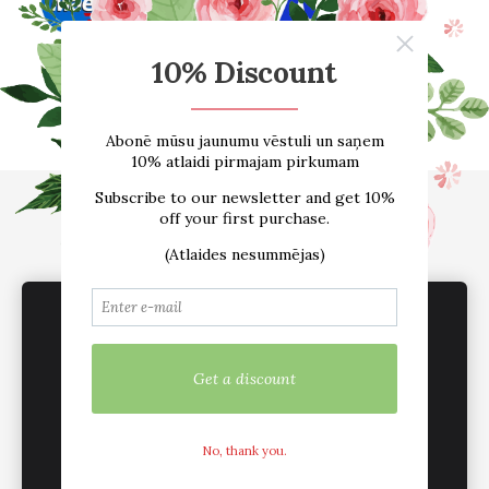
Sākums
E-VEIKALS
Par mums
Atsauksmes
Blogs
Izmēru tabula
Kontakti
Piegāde
Noteikumi
sadarbība /vairumtirdzniecība
Sīkdatnes
We use cookies to deliver services, for
marketing and to improve your experience.
Customize
Mēs esam aktīvi sociālajos tīklos
Accept all