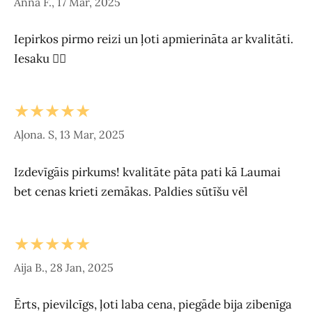
Anna F., 17 Mar, 2025
Iepirkos pirmo reizi un ļoti apmierināta ar kvalitāti.
Iesaku 👍🏻
★★★★★
Aļona. S, 13 Mar, 2025
Izdevīgāis pirkums! kvalitāte pāta pati kā Laumai
bet cenas krieti zemākas. Paldies sūtīšu vēl
★★★★★
Aija B., 28 Jan, 2025
Ērts, pievilcīgs, ļoti laba cena, piegāde bija zibenīga