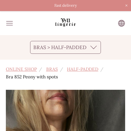
×
Fast delivery
BRAS > HALF-PADDED
ONLINE SHOP
BRAS
HALF-PADDED
Bra 852 Peony with spots