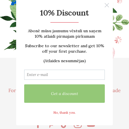
Home
About us
ONLINE SHOP
Size guide
Contacts
Delivery
For customer
Cooperation / Wholesale Trade
We are active in social networks