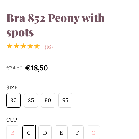
Bra 852 Peony with
spots
★★★★★
(16)
€18,50
€24,50
SIZE
80
85
90
95
CUP
B
C
D
E
F
G