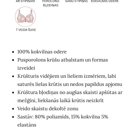
100% kokvilnas odere
Pusporolons krūšu atbalstam un formas
izveidei
Krūšturis vidējiem un lieliem izmēriem, labi
saturēs lielas krūtis un nedos papildus apjomu
Krūštura bļodiņas no augšas skaisti apšūtas ar
mežģīni, liekšanās laikā krūtis neizkrīt
Veido skaistu dekoltē zonu
Sastāv: 80% poliamīds, 15% kokvilna 5%
elastāns