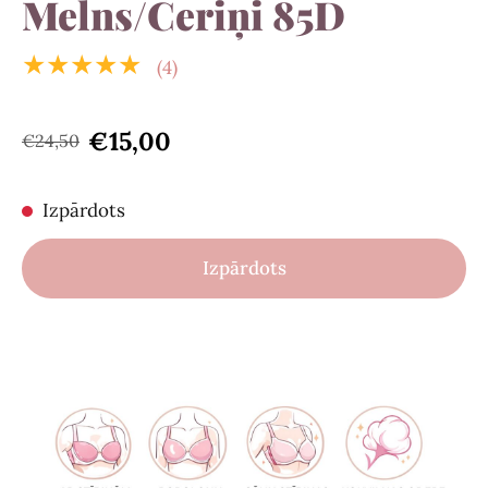
Melns/Ceriņi 85D
★★★★★
(4)
€15,00
€24,50
Izpārdots
Izpārdots