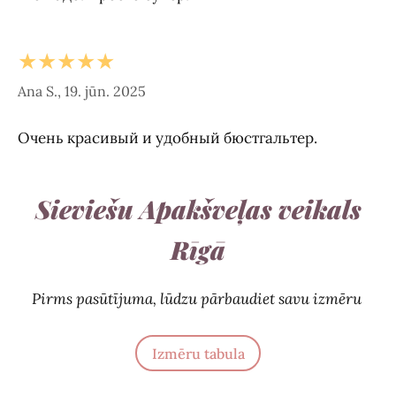
★★★★★
Ana S., 19. jūn. 2025
Очень красивый и удобный бюстгальтер.
Sieviešu Apakšveļas veikals
Rīgā
Pirms pasūtījuma, lūdzu pārbaudiet savu izmēru
Izmēru tabula