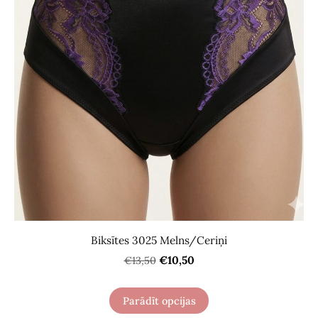
Biksītes 3025 Melns/Сeriņi
€10,50
€13,50
Parādīt opcijas