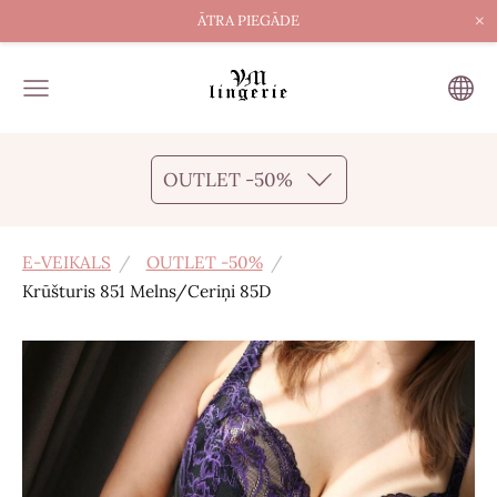
×
ĀTRA PIEGĀDE
OUTLET -50%
E-VEIKALS
OUTLET -50%
Krūšturis 851 Melns/Ceriņi 85D