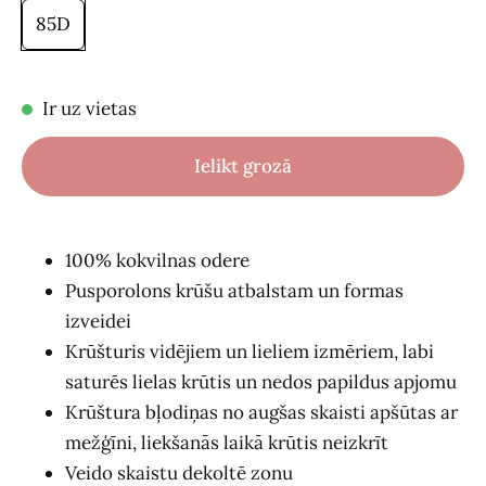
85D
Ir uz vietas
Ielikt grozā
100% kokvilnas odere
Pusporolons krūšu atbalstam un formas
izveidei
Krūšturis vidējiem un lieliem izmēriem, labi
saturēs lielas krūtis un nedos papildus apjomu
Krūštura bļodiņas no augšas skaisti apšūtas ar
mežģīni, liekšanās laikā krūtis neizkrīt
Veido skaistu dekoltē zonu