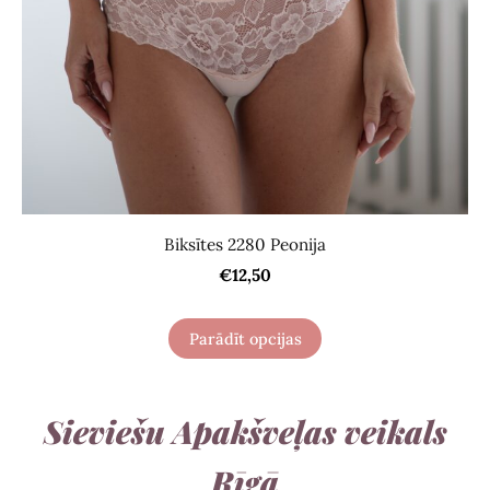
Biksītes 2280 Peonija
€12,50
Parādīt opcijas
Sieviešu Apakšveļas veikals
Rīgā