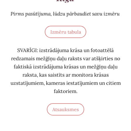
Pirms pasūtījuma, lūdzu pārbaudiet savu izmēru
Izmēru tabula
SVARĪGI: izstrādājuma krāsa un fotoattēlā
redzamais mežģīņu daļu raksts var atšķirties no
faktiskā izstrādājuma krāsas un mežģīņu daļu
raksta, kas saistīts ar monitora krāsas
uzstatījumiem, kameras iestatījumiem un citiem
faktoriem.
Atsauksmes