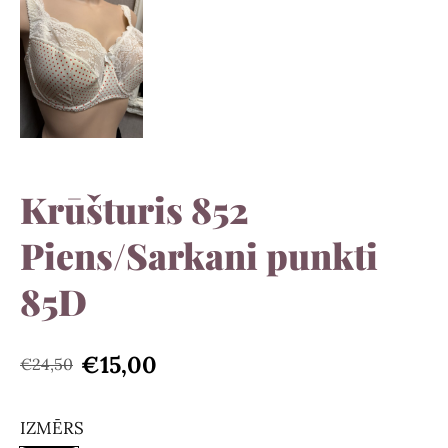
Krūšturis 852
Piens/Sarkani punkti
85D
€15,00
€24,50
IZMĒRS