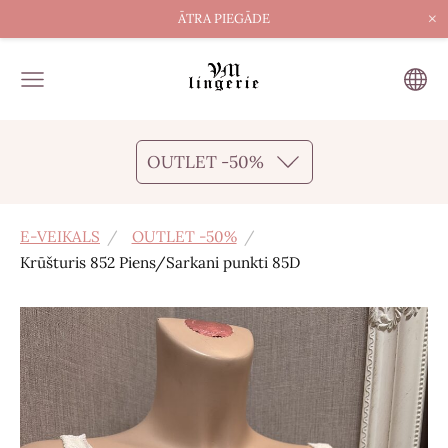
×
ĀTRA PIEGĀDE
OUTLET -50%
E-VEIKALS
OUTLET -50%
Krūšturis 852 Piens/Sarkani punkti 85D