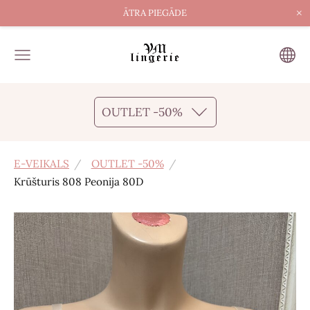
×
ĀTRA PIEGĀDE
OUTLET -50%
E-VEIKALS
OUTLET -50%
Krūšturis 808 Peonija 80D