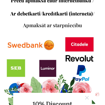
Preču apmaksa caur internetbanku /
Ar debetkarti/kredītkarti (internetā)/
Apmaksāt ar starpniecību