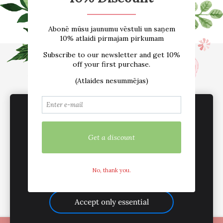
Sākums
E-VEIKALS
Par mums
Atsauksmes
Blogs
Izmēru tabula
Kontakti
Piegāde
Noteikumi
sadarbība /vairumtirdzniecība
Sīkdatnes
We use cookies to deliver services, for
marketing and to improve your experience.
Customize
Mēs esam aktīvi sociālajos tīklos
Accept all
Accept only essential