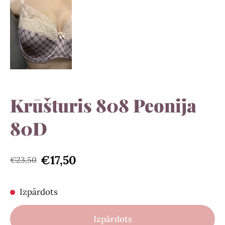
Krūšturis 808 Peonija
80D
€17,50
€23,50
Izpārdots
Izpārdots