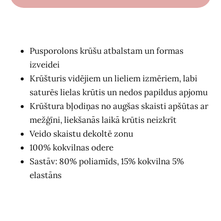
Pusporolons krūšu atbalstam un formas
izveidei
Krūšturis vidējiem un lieliem izmēriem, labi
saturēs lielas krūtis un nedos papildus apjomu
Krūštura bļodiņas no augšas skaisti apšūtas ar
mežģīni, liekšanās laikā krūtis neizkrīt
Veido skaistu dekoltē zonu
100% kokvilnas odere
Sastāv: 80% poliamīds, 15% kokvilna 5%
elastāns