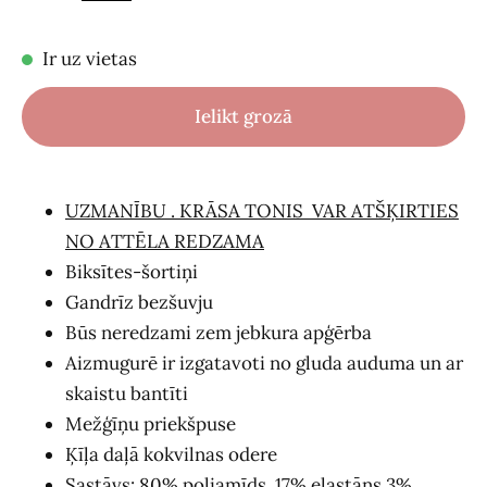
Ir uz vietas
Ielikt grozā
UZMANĪBU . KRĀSA TONIS VAR ATŠĶIRTIES
NO ATTĒLA REDZAMA
Biksītes-šortiņi
Gandrīz bezšuvju
Būs neredzami zem jebkura apģērba
Aizmugurē ir izgatavoti no gluda auduma un ar
skaistu bantīti
Mežģīņu priekšpuse
Ķīļa daļā kokvilnas odere
Sastāvs: 80% poliamīds, 17% elastāns 3%