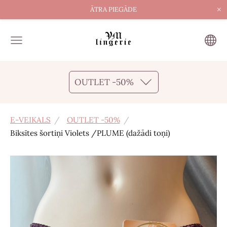
×
ĀTRA PIEGĀDE
OUTLET -50%
E-VEIKALS
OUTLET -50%
Biksītes šortiņi Violets /PLUME (dažādi toņi)