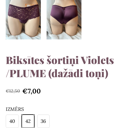
Biksītes šortiņi Violets
/PLUME (dažādi toņi)
€7,00
€12,50
IZMĒRS
40
42
36