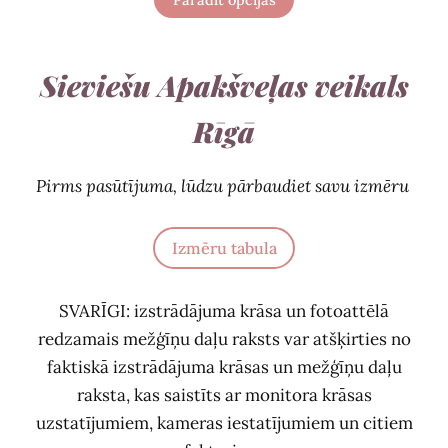
Sieviešu Apakšveļas veikals
Rīgā
Pirms pasūtījuma, lūdzu pārbaudiet savu izmēru
Izmēru tabula
SVARĪGI: izstrādājuma krāsa un fotoattēlā
redzamais mežģīņu daļu raksts var atšķirties no
faktiskā izstrādājuma krāsas un mežģīņu daļu
raksta, kas saistīts ar monitora krāsas
uzstatījumiem, kameras iestatījumiem un citiem