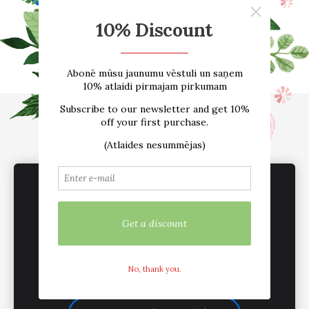
Sākums
E-VEIKALS
Par mums
Atsauksmes
Blogs
Izmēru tabula
Kontakti
Piegāde
Noteikumi
We use cookies to deliver services, for
sadarbība /vairumtirdzniecība
Sīkdatnes
marketing and to improve your experience.
Customize
Mēs esam aktīvi sociālajos tīklos
Accept all