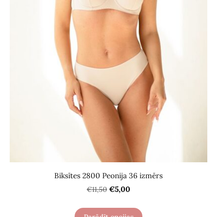
Biksītes 2800 Peonija 36 izmērs
€5,00
€11,50
Parādīt opcijas