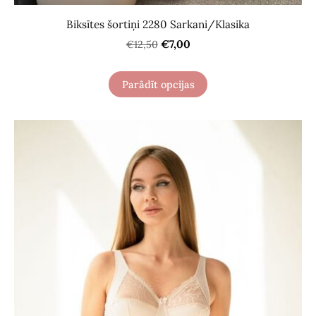
Biksītes šortiņi 2280 Sarkani/Klasika
€7,00
€12,50
Parādīt opcijas