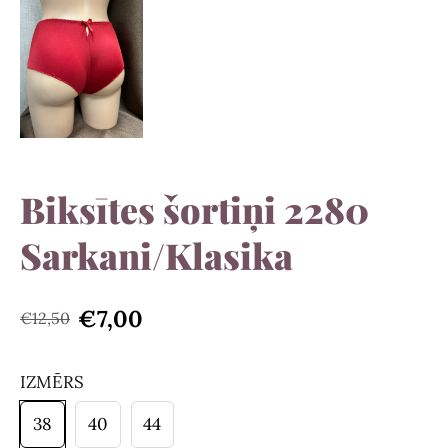
Biksītes šortiņi 2280
Sarkani/Klasika
€7,00
€12,50
IZMĒRS
38
40
44