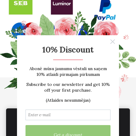
Sākums
E-VEIKALS
Par mums
Atsauksmes
Blogs
Izmēru tabula
Kontakti
Piegāde
Noteikumi
sadarbība /vairumtirdzniecība
Sīkdatnes
We use cookies to deliver services, for
marketing and to improve your experience.