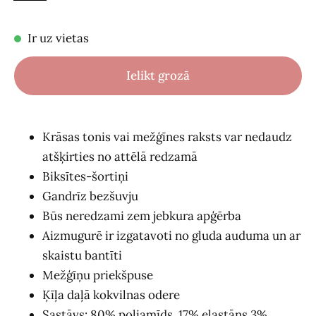
Ir uz vietas
Ielikt grozā
Krāsas tonis vai mežģīnes raksts var nedaudz
atšķirties no attēlā redzamā
Biksītes-šortiņi
Gandrīz bezšuvju
Būs neredzami zem jebkura apģērba
Aizmugurē ir izgatavoti no gluda auduma un ar
skaistu bantīti
Mežģīņu priekšpuse
Ķīļa daļā kokvilnas odere
Sastāvs: 80% poliamīds, 17% elastāns 3%