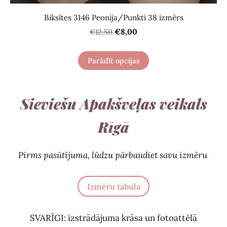
Biksītes 3146 Peonija/Punkti 38 izmērs
€8,00
€12,50
Parādīt opcijas
Sieviešu Apakšveļas veikals
Rīgā
Pirms pasūtījuma, lūdzu pārbaudiet savu izmēru
Izmēru tabula
SVARĪGI: izstrādājuma krāsa un fotoattēlā