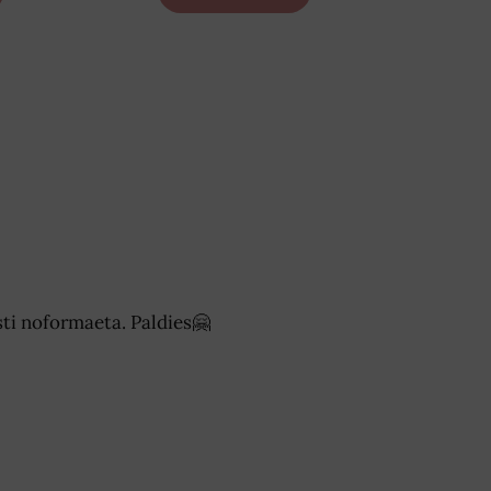
isti noformaeta. Paldies🤗