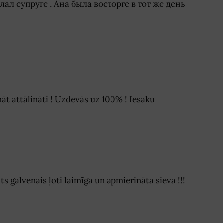
лал супруге , Ана была восторге в тот же день
nāt attālināti ! Uzdevās uz 100% ! Iesaku
ats galvenais ļoti laimīga un apmierināta sieva !!!