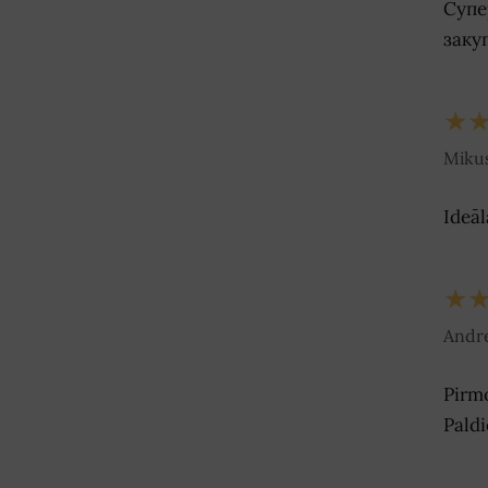
Супе
заку
★
Mikus
Ideāl
★
Andre
Pirmo
Paldie