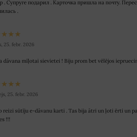
р . Супруге подарил . Карточка пришла на почту. Перес
пилась .
★★★★
, 25. febr. 2026
a dāvana mīļotai sievietei ! Biju prom bet vēlējos ieprueci
★★★★
js, 25. febr. 2026
 reizi sūtīju e-dāvanu karti . Tas bija ātri un ļoti ērti un p
s !!!