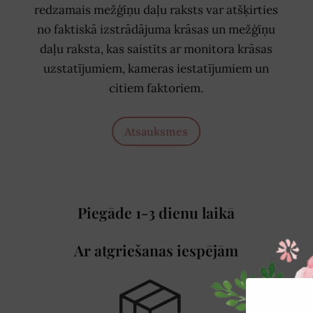
redzamais mežģīņu daļu raksts var atšķirties
no faktiskā izstrādājuma krāsas un mežģīņu
daļu raksta, kas saistīts ar monitora krāsas
uzstatījumiem, kameras iestatījumiem un
citiem faktoriem.
Atsauksmes
Piegāde 1-3 dienu laikā
Ar atgriešanas iespējām