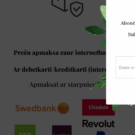
Preču apmaksa caur internetbanku /
Sai
Ar debetkarti/kredītkarti (internetā)/
Apmaksāt ar starpniecību