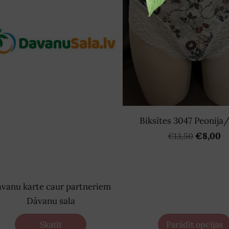
Biksītes 3047 Peonija
€8,00
€13,50
vanu karte caur partneriem
Dāvanu sala
Skatīt
Parādīt opcijas