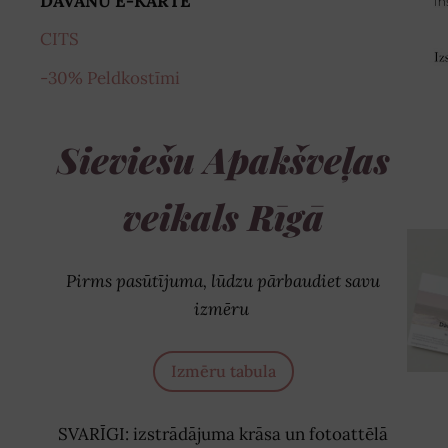
DĀVANU E-KARTE
CITS
-30% Peldkostīmi
Sieviešu Apakšveļas
veikals Rīgā
Pirms pasūtījuma, lūdzu pārbaudiet savu
izmēru
Izmēru tabula
SVARĪGI: izstrādājuma krāsa un fotoattēlā