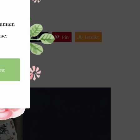
Share
Post
Pin
Ieteikt