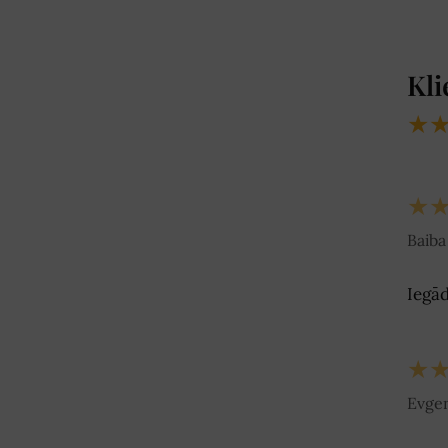
Kli
★
★
Baiba 
Iegād
★
Evgen