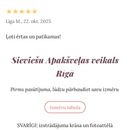
★★★★★
Līga M., 22. okt. 2025
Ļoti ērtas un patīkamas!
Sieviešu Apakšveļas veikals
Rīgā
Pirms pasūtījuma, lūdzu pārbaudiet savu izmēru
Izmēru tabula
SVARĪGI: izstrādājuma krāsa un fotoattēlā