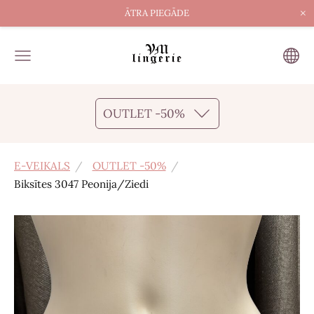
×
ĀTRA PIEGĀDE
OUTLET -50%
E-VEIKALS
OUTLET -50%
Biksītes 3047 Peonija/Ziedi