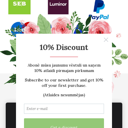
Sākums
E-VEIKALS
Par mums
Atsauksmes
Blogs
Izmēru tabula
Kontakti
Piegāde
Noteikumi
sadarbība /vairumtirdzniecība
Sīkdatnes
We use cookies to deliver services, for
marketing and to improve your experience.