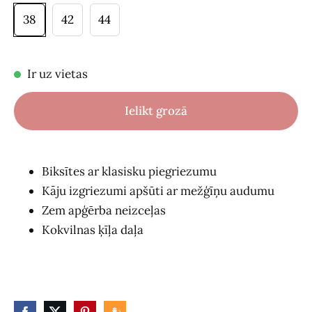
38
42
44
Ir uz vietas
Ielikt grozā
Biksītes ar klasisku piegriezumu
Kāju izgriezumi apšūti ar mežģīņu audumu
Zem apģērba neizceļas
Kokvilnas ķīļa daļa