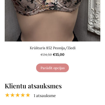
Krūšturis 852 Peonija/Ziedi
€15,00
€24,50
Parādīt opcijas
Klientu atsauksmes
★★★★★
1 atsauksme