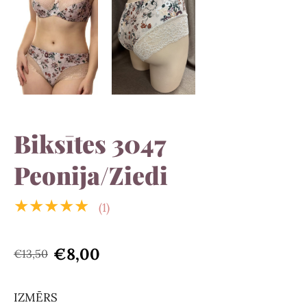
Biksītes 3047
Peonija/Ziedi
★★★★★
(1)
€8,00
€13,50
IZMĒRS