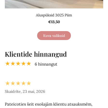
Aluspüksid 3025 Piim
€13,50
Kuva valikuid
Klientide hinnangud
★★★★★
6 hinnangut
★★★★★
Skaidrīte, 23 mai, 2026
Pateicoties šeit esošajām klientu atsauksmēm,