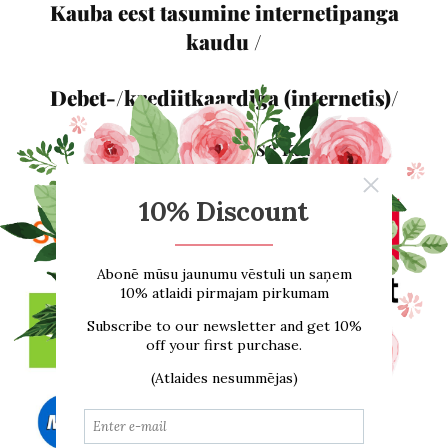
Kauba eest tasumine internetipanga
kaudu /
Debet-/krediitkaardiga (internetis)/
Maksa vahenduse kaudu