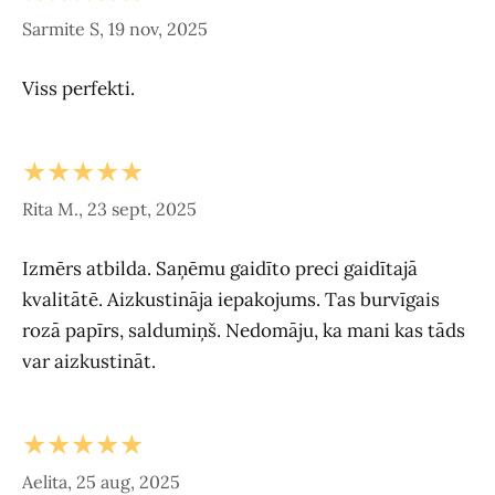
Sarmite S, 19 nov, 2025
Viss perfekti.
★★★★★
Rita M., 23 sept, 2025
Izmērs atbilda. Saņēmu gaidīto preci gaidītajā
kvalitātē. Aizkustināja iepakojums. Tas burvīgais
rozā papīrs, saldumiņš. Nedomāju, ka mani kas tāds
var aizkustināt.
★★★★★
Aelita, 25 aug, 2025