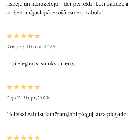
riskēju un nenožēloju – der perfekti! Ļoti palīdzēja
arī šeit, mājaslapā, esošā izmēru tabula!
★★★★★
Kristīne, 10 mai, 2026
Loti elegants, smuks un ērts.
★★★★★
Zoja Z., 9 apr, 2026
Lielisks! Atbilst izmēram,labi pieguļ, ātra piegāde.
★★★★★