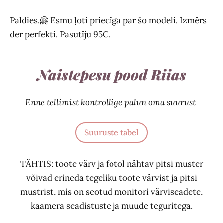
Paldies.🤗 Esmu ļoti priecīga par šo modeli. Izmērs
der perfekti. Pasutīju 95C.
Naistepesu pood Riias
Enne tellimist kontrollige palun oma suurust
Suuruste tabel
TÄHTIS: toote värv ja fotol nähtav pitsi muster
võivad erineda tegeliku toote värvist ja pitsi
mustrist, mis on seotud monitori värviseadete,
kaamera seadistuste ja muude teguritega.