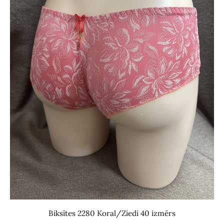
Biksītes 2280 Koral/Ziedi 40 izmērs