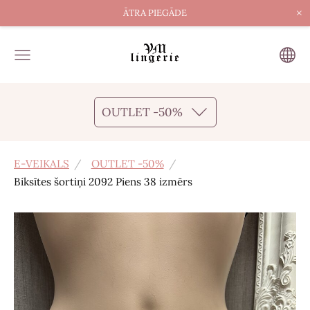
×
ĀTRA PIEGĀDE
OUTLET -50%
E-VEIKALS
OUTLET -50%
Biksītes šortiņi 2092 Piens 38 izmērs