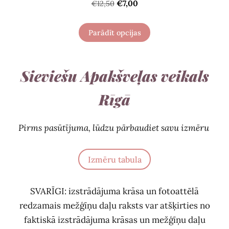
€7,00
€12,50
Parādīt opcijas
Sieviešu Apakšveļas veikals
Rīgā
Pirms pasūtījuma, lūdzu pārbaudiet savu izmēru
Izmēru tabula
SVARĪGI: izstrādājuma krāsa un fotoattēlā
redzamais mežģīņu daļu raksts var atšķirties no
faktiskā izstrādājuma krāsas un mežģīņu daļu