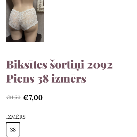
Biksītes šortiņi 2092
Piens 38 izmērs
€7,00
€11,50
IZMĒRS
38