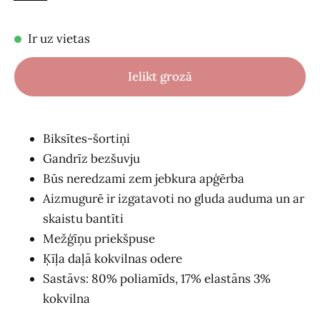
Ir uz vietas
Ielikt grozā
Biksītes-šortiņi
Gandrīz bezšuvju
Būs neredzami zem jebkura apģērba
Aizmugurē ir izgatavoti no gluda auduma un ar
skaistu bantīti
Mežģīņu priekšpuse
Ķīļa daļā kokvilnas odere
Sastāvs: 80% poliamīds, 17% elastāns 3%
kokvilna