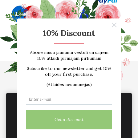
Sākums
E-VEIKALS
Par mums
Atsauksmes
Blogs
Izmēru tabula
Kontakti
Piegāde
Noteikumi
sadarbība /vairumtirdzniecība
Sīkdatnes
We use cookies to deliver services, for
marketing and to improve your experience.
Customize
Mēs esam aktīvi sociālajos tīklos