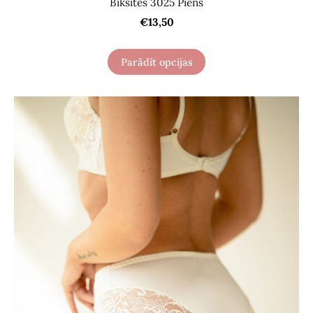
Biksītes 3025 Piens
€13,50
Parādīt opcijas