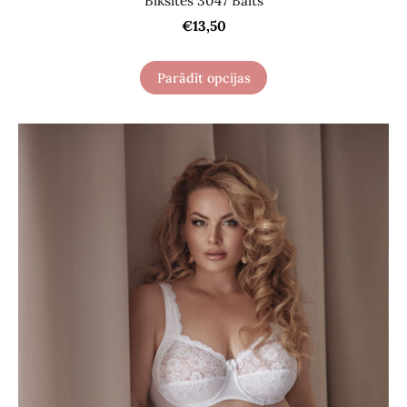
Biksītes 3047 Balts
€13,50
Parādīt opcijas