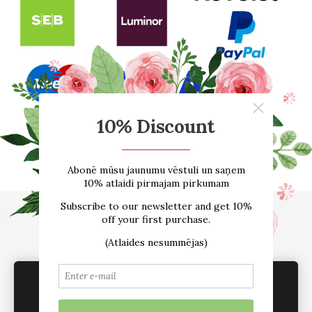
Sākums
E-VEIKALS
Par mums
Atsauksmes
Blogs
Izmēru tabula
Kontakti
Piegāde
Noteikumi
We use cookies to deliver services, for
sadarbība /vairumtirdzniecība
Sīkdatnes
marketing and to improve your experience.