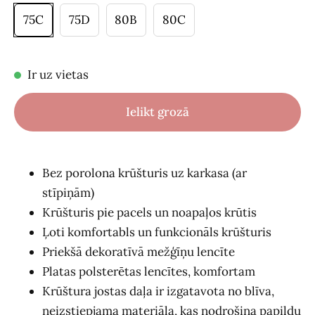
75C
75D
80B
80C
Ir uz vietas
Ielikt grozā
Bez porolona krūšturis uz karkasa (ar
stīpiņām)
Krūšturis pie pacels un noapaļos krūtis
Ļoti komfortabls un funkcionāls krūšturis
Priekšā dekoratīvā mežģīņu lencīte
Platas polsterētas lencītes, komfortam
Krūštura jostas daļa ir izgatavota no blīva,
neizstiepjama materiāla, kas nodrošina papildu