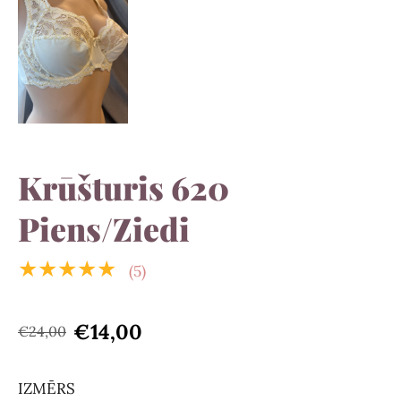
Krūšturis 620
Piens/Ziedi
★★★★★
(5)
€14,00
€24,00
IZMĒRS