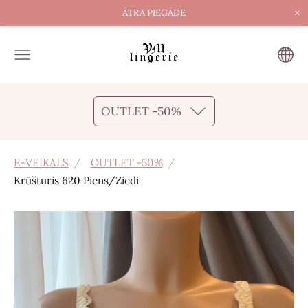
×
ĀTRA PIEGĀDE
OUTLET -50%
E-VEIKALS
OUTLET -50%
Krūšturis 620 Piens/Ziedi