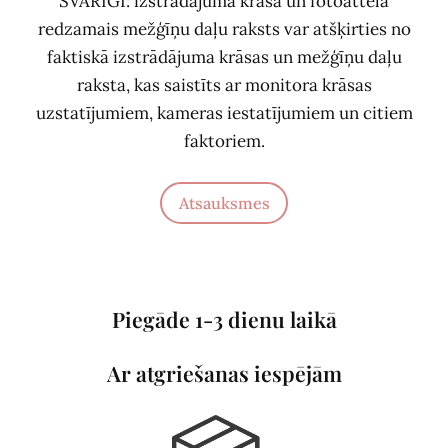
SVARĪGI: izstrādājuma krāsa un fotoattēlā
redzamais mežģīņu daļu raksts var atšķirties no
faktiskā izstrādājuma krāsas un mežģīņu daļu
raksta, kas saistīts ar monitora krāsas
uzstatījumiem, kameras iestatījumiem un citiem
faktoriem.
Atsauksmes
Piegāde 1-3 dienu laikā
Ar atgriešanas iespējām