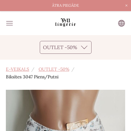
×
ĀTRA PIEGĀDE
OUTLET -50%
E-VEIKALS
OUTLET -50%
Biksītes 3047 Piens/Putni