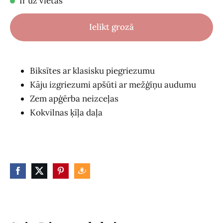
Ir uz vietas
Ielikt grozā
Biksītes ar klasisku piegriezumu
Kāju izgriezumi apšūti ar mežģīņu audumu
Zem apģērba neizceļas
Kokvilnas ķīļa daļa