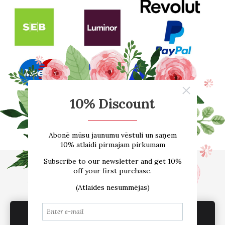
Sākums
E-VEIKALS
Par mums
Atsauksmes
Blogs
Izmēru tabula
Kontakti
Piegāde
Noteikumi
We use cookies to deliver services, for