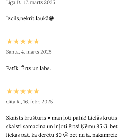
Līga D., 17. marts 2025
Izcils,nekrīt laukā😁
★★★★★
Santa, 4. marts 2025
Patīk! Ērts un labs.
★★★★★
Gita R., 16. febr. 2025
Skaists krūšturis ♥️ man ļoti patīk! Lielās krūtis
skaisti samazina un ir ļoti ērts! Ņēmu 85 G, bet
liekas pat, ka derētu 80 🤔 bet nu jā, nākamreiz