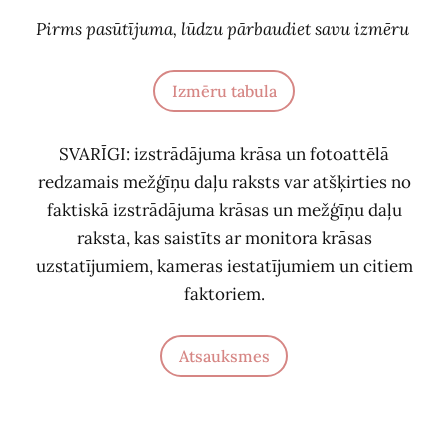
Pirms pasūtījuma, lūdzu pārbaudiet savu izmēru
Izmēru tabula
SVARĪGI: izstrādājuma krāsa un fotoattēlā
redzamais mežģīņu daļu raksts var atšķirties no
faktiskā izstrādājuma krāsas un mežģīņu daļu
raksta, kas saistīts ar monitora krāsas
uzstatījumiem, kameras iestatījumiem un citiem
faktoriem.
Atsauksmes