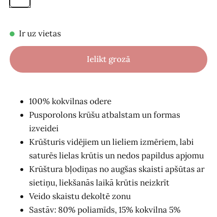
Ir uz vietas
Ielikt grozā
100% kokvilnas odere
Pusporolons krūšu atbalstam un formas
izveidei
Krūšturis vidējiem un lieliem izmēriem, labi
saturēs lielas krūtis un nedos papildus apjomu
Krūštura bļodiņas no augšas skaisti apšūtas ar
sietiņu, liekšanās laikā krūtis neizkrīt
Veido skaistu dekoltē zonu
Sastāv: 80% poliamīds, 15% kokvilna 5%