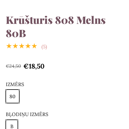
Krūšturis 808 Melns
80B
★★★★★
(5)
€18,50
€24,50
IZMĒRS
80
BĻODIŅU IZMĒRS
B