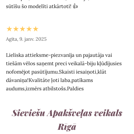
sūtīšu šo modelīti atkārtoti! 👍
★★★★★
Agita, 9. janv. 2025
Lieliska attieksme-piezvanīja un pajautāja vai
tiešām vēlos saņemt preci veikalā-biju kļūdījusies
nofomējot pasūtījumu.Skaisti iesaiņoti,klăt
dăvaniņa!Kvalităte ļoti laba,patīkams
audums,izmērs atbilstošs.Paldies
Sieviešu Apakšveļas veikals
Rīgā