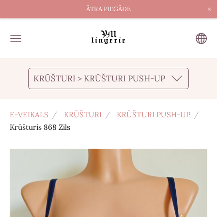
×
ĀTRA PIEGĀDE
KRŪŠTURI > KRŪŠTURI PUSH-UP
E-VEIKALS
KRŪŠTURI
KRŪŠTURI PUSH-UP
Krūšturis 868 Zils