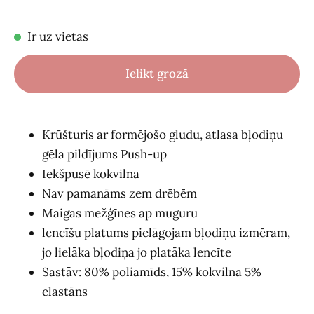
Ir uz vietas
Ielikt grozā
Krūšturis ar formējošo gludu, atlasa bļodiņu
gēla pildījums Push-up
Iekšpusē kokvilna
Nav pamanāms zem drēbēm
Maigas mežģīnes ap muguru
lencīšu platums pielāgojam bļodiņu izmēram,
jo lielāka bļodiņa jo platāka lencīte
Sastāv: 80% poliamīds, 15% kokvilna 5%
elastāns