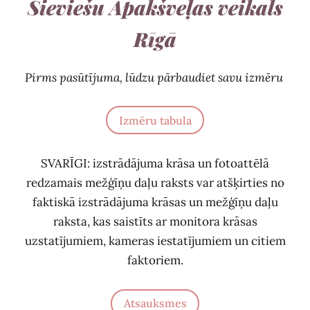
Sieviešu Apakšveļas veikals
Rīgā
Pirms pasūtījuma, lūdzu pārbaudiet savu izmēru
Izmēru tabula
SVARĪGI: izstrādājuma krāsa un fotoattēlā
redzamais mežģīņu daļu raksts var atšķirties no
faktiskā izstrādājuma krāsas un mežģīņu daļu
raksta, kas saistīts ar monitora krāsas
uzstatījumiem, kameras iestatījumiem un citiem
faktoriem.
Atsauksmes