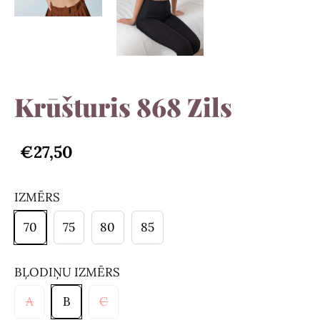
Krūšturis 868 Zils
€27,50
IZMĒRS
70
75
80
85
BĻODIŅU IZMĒRS
A
B
C