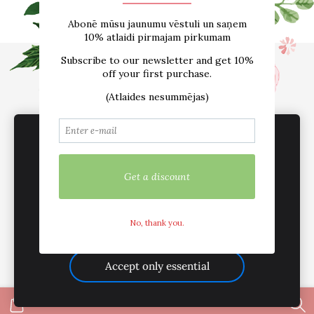
Sākums
E-VEIKALS
Par mums
Atsauksmes
Blogs
Izmēru tabula
Kontakti
Piegāde
Noteikumi
sadarbība /vairumtirdzniecība
Sīkdatnes
We use cookies to deliver services, for
marketing and to improve your experience.
Customize
Mēs esam aktīvi sociālajos tīklos
Accept all
Accept only essential