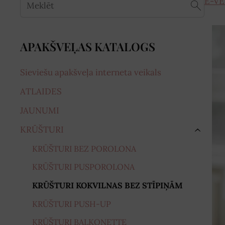
E-VE
APAKŠVEĻAS KATALOGS
Sieviešu apakšveļa interneta veikals
ATLAIDES
JAUNUMI
KRŪŠTURI
›
KRŪŠTURI BEZ POROLONA
KRŪŠTURI PUSPOROLONA
KRŪŠTURI KOKVILNAS BEZ STĪPIŅĀM
KRŪŠTURI PUSH-UP
KRŪŠTURI BALKONETTE