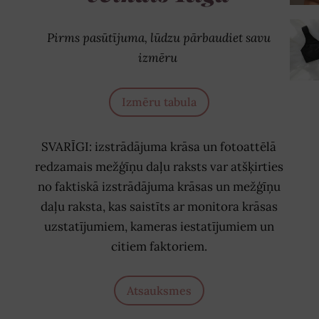
Pirms pasūtījuma, lūdzu pārbaudiet savu
izmēru
Izmēru tabula
SVARĪGI: izstrādājuma krāsa un fotoattēlā
redzamais mežģīņu daļu raksts var atšķirties
no faktiskā izstrādājuma krāsas un mežģīņu
daļu raksta, kas saistīts ar monitora krāsas
uzstatījumiem, kameras iestatījumiem un
citiem faktoriem.
Atsauksmes