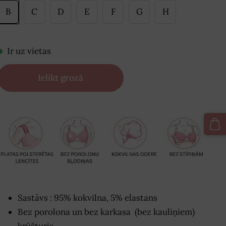
B
C
D
E
F
G
H
Ir uz vietas
Ielikt grozā
Sastāvs : 95% kokvilna, 5% elastans
Bez porolona un bez karkasa (bez kauliņiem)
krūšturis.