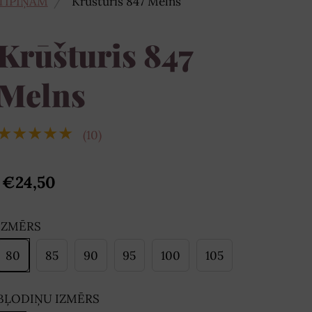
TĪPIŅĀM
Krūšturis 847 Melns
Krūšturis 847
Melns
★★★★★
(10)
€24,50
IZMĒRS
80
85
90
95
100
105
BĻODIŅU IZMĒRS