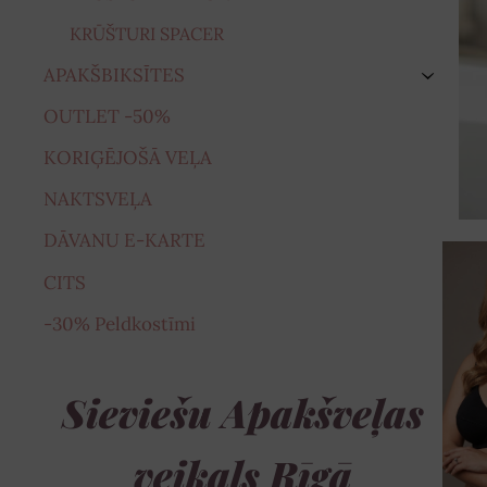
KRŪŠTURI SPACER
APAKŠBIKSĪTES
›
OUTLET -50%
KORIĢĒJOŠĀ VEĻA
NAKTSVEĻA
DĀVANU E-KARTE
CITS
-30% Peldkostīmi
Sieviešu Apakšveļas
veikals Rīgā