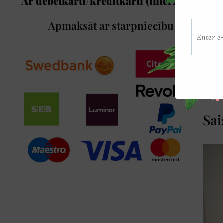
Ar debetkarti/kredītkarti (internetā)/
Apmaksāt ar starpniecību
Sai