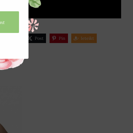
Share
Post
Pin
Ieteikt