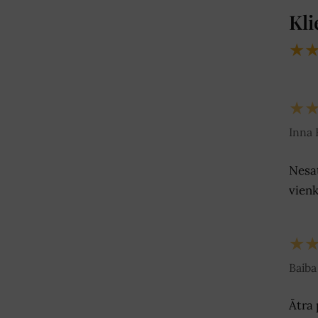
Kli
★
★
Inna R
Nesat
vienk
★
Baiba 
Ātra 