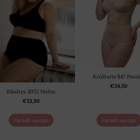
Krūšturis 847 Peoni
€24,50
Biksītes 3052 Melns
€13,50
Parādīt opcijas
Parādīt opcijas