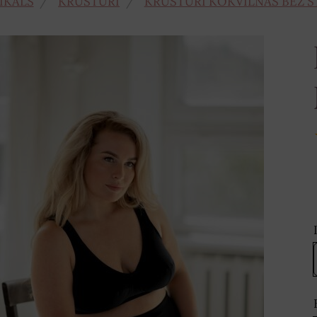
IKALS
KRŪŠTURI
KRŪŠTURI KOKVILNAS BEZ S