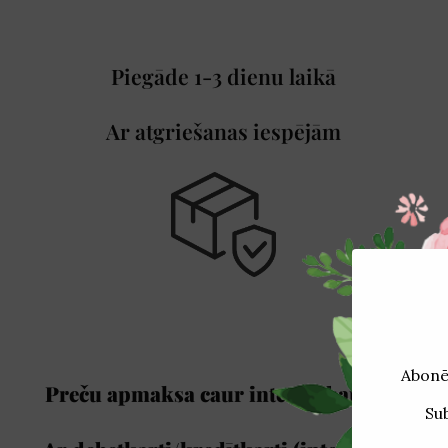
Piegāde 1-3 dienu laikā
Ar atgriešanas iespējām
Preču apmaksa caur internetbanku /