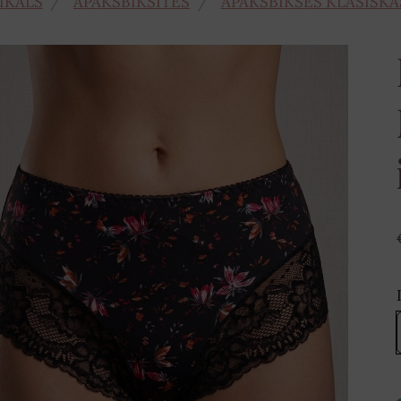
IKALS
APAKŠBIKSĪTES
APAKŠBIKSES KLASISKĀ