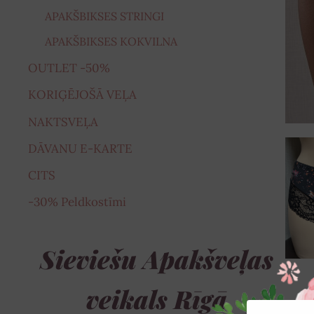
APAKŠBIKSES STRINGI
APAKŠBIKSES KOKVILNA
OUTLET -50%
KORIĢĒJOŠĀ VEĻA
NAKTSVEĻA
DĀVANU E-KARTE
CITS
-30% Peldkostīmi
Sieviešu Apakšveļas
veikals Rīgā