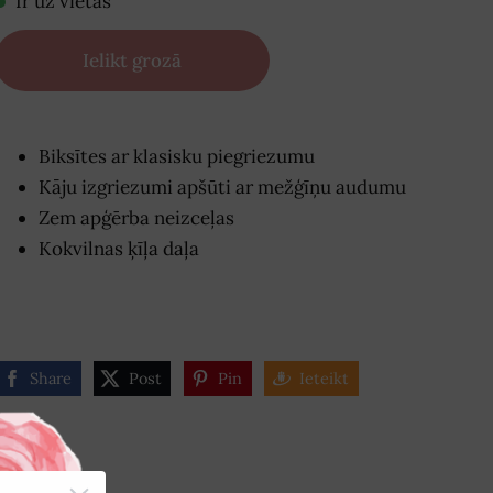
Ir uz vietas
Ielikt grozā
Biksītes ar klasisku piegriezumu
Kāju izgriezumi apšūti ar mežģīņu audumu
Zem apģērba neizceļas
Kokvilnas ķīļa daļa
Share
Post
Pin
Ieteikt