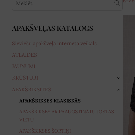
E-VE
APAKŠVEĻAS KATALOGS
Sieviešu apakšveļa interneta veikals
ATLAIDES
JAUNUMI
KRŪŠTURI
›
APAKŠBIKSĪTES
›
APAKŠBIKSES KLASISKĀS
APAKŠBIKSES AR PAAUGSTINĀTU JOSTAS
VIETU
APAKŠBIKSES ŠORTIŅI