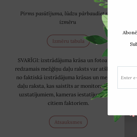
Sai
Pirms pasūtījuma, lūdzu pārbaudiet savu
izmēru
Izmēru tabula
SVARĪGI: izstrādājuma krāsa un fotoattēlā
redzamais mežģīņu daļu raksts var atšķirties
no faktiskā izstrādājuma krāsas un mežģīņu
daļu raksta, kas saistīts ar monitora krāsas
uzstatījumiem, kameras iestatījumiem un
citiem faktoriem.
Atsauksmes