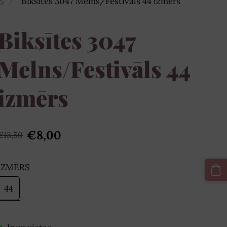
S
Biksītes 3047 Melns/Festivāls 44 izmērs
Biksītes 3047
Melns/Festivāls 44
izmērs
€8,00
€13,50
IZMĒRS
44