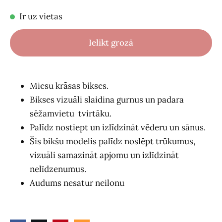
Ir uz vietas
Ielikt grozā
Miesu krāsas bikses.
Bikses vizuāli slaidina gurnus un padara
sēžamvietu tvirtāku.
Palīdz nostiept un izlīdzināt vēderu un sānus.
Šis bikšu modelis palīdz noslēpt trūkumus,
vizuāli samazināt apjomu un izlīdzināt
nelīdzenumus.
Audums nesatur neilonu