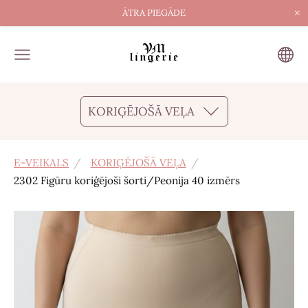
×
ĀTRA PIEGĀDE
KORIĢĒJOŠĀ VEĻA
E-VEIKALS
KORIĢĒJOŠĀ VEĻA
2302 Figūru koriģējoši šorti/Peonija 40 izmērs