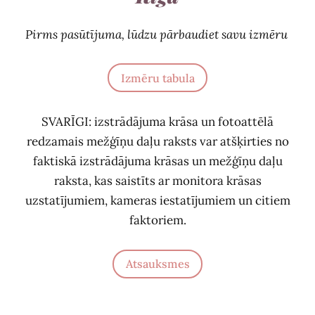
Pirms pasūtījuma, lūdzu pārbaudiet savu izmēru
Izmēru tabula
SVARĪGI: izstrādājuma krāsa un fotoattēlā
redzamais mežģīņu daļu raksts var atšķirties no
faktiskā izstrādājuma krāsas un mežģīņu daļu
raksta, kas saistīts ar monitora krāsas
uzstatījumiem, kameras iestatījumiem un citiem
faktoriem.
Atsauksmes