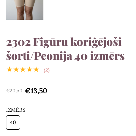
2302 Figūru koriģējoši
šorti/Peonija 40 izmērs
★★★★★
(2)
€13,50
€20,50
IZMĒRS
40