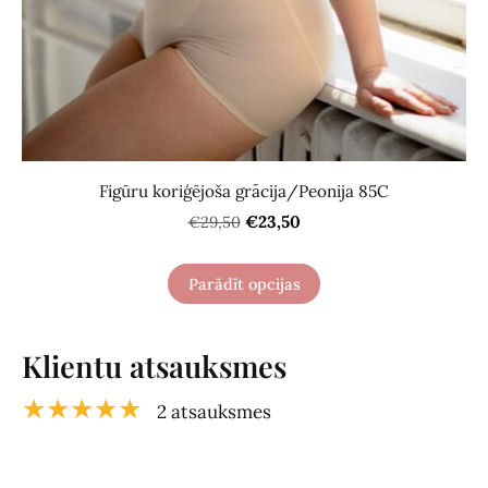
Figūru koriģējoša grācija/Peonija 85C
€23,50
€29,50
Parādīt opcijas
Klientu atsauksmes
★★★★★
2 atsauksmes