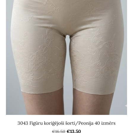
3043 Figūru koriģējoši šorti/Peonija 40 izmērs
€13,50
€16,50