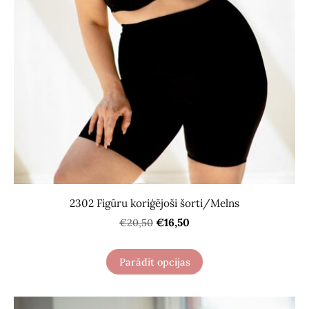
2302 Figūru koriģējoši šorti/Melns
€16,50
€20,50
Parādīt opcijas