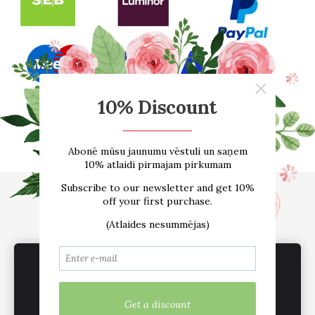
Sākums
E-VEIKALS
Par mums
Atsauksmes
Blogs
Izmēru tabula
Kontakti
Piegāde
Noteikumi
We use cookies to deliver services, for
sadarbība /vairumtirdzniecība
Sīkdatnes
marketing and to improve your experience.
Customize