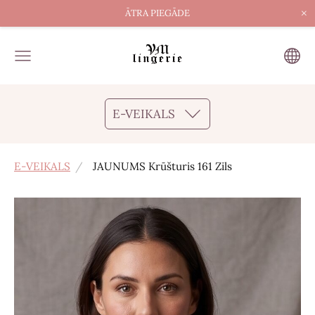
×
ĀTRA PIEGĀDE
E-VEIKALS
E-VEIKALS
JAUNUMS Krūšturis 161 Zils