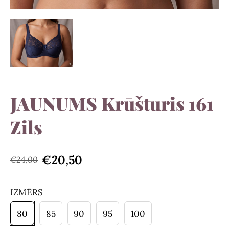
JAUNUMS Krūšturis 161
Zils
€20,50
€24,00
IZMĒRS
80
85
90
95
100