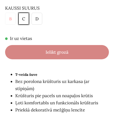
KAUSSI SUURUS
B
C
D
Ir uz vietas
Ielikt grozā
T-veida šuve
Bez porolona krūšturis uz karkasa (ar
stīpiņām)
Krūšturis pie pacels un noapaļos krūtis
Ļoti komfortabls un funkcionāls krūšturis
Priekšā dekoratīvā mežģīņu lencīte