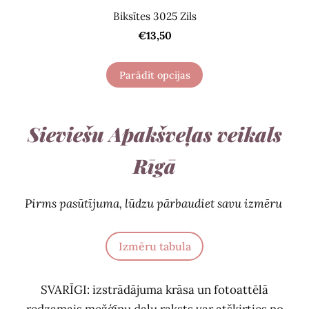
Biksītes 3025 Zils
€13,50
Parādīt opcijas
Sieviešu Apakšveļas veikals
Rīgā
Pirms pasūtījuma, lūdzu pārbaudiet savu izmēru
Izmēru tabula
SVARĪGI: izstrādājuma krāsa un fotoattēlā
redzamais mežģīņu daļu raksts var atšķirties no