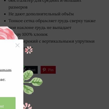
бюстгальтер для средних и больших
размеров
Не дают дополнительный объём
Тонкое сетка обрамляет грудь сверху также
при наклоне грудь не выпадает
К телу 100% хлопок
Пояс широкий с вертикальными упругими
пластинами
Share
Post
Pin