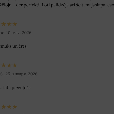
ēloju – der perfekti! Ļoti palīdzēja arī šeit, mājaslapā, e
★★★★
īne, 10. мая. 2026
smuks un ērts.
★★★★
S., 25. января. 2026
, labi pieguļošs
★★★★