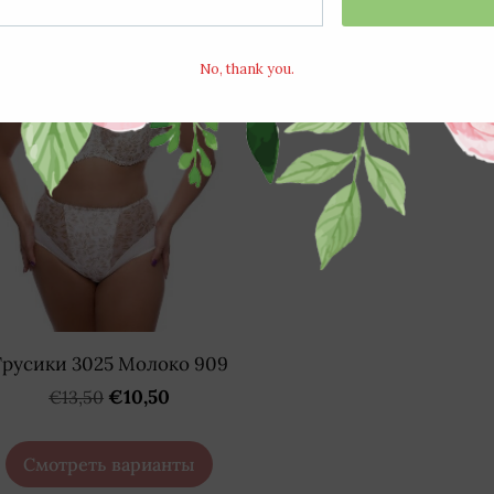
Трусики 3025 Молоко 909
€10,50
€13,50
Смотреть варианты