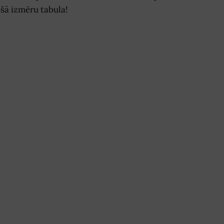
sošā izmēru tabula!