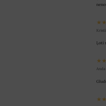
nenož
★
Krist
Ļoti 
★
Anda 
Gluds
★