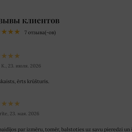
зывы клиентов
★★★★
7 отзыва(-ов)
★★★★
 K., 23. июля. 2026
skaists, ērts krūšturis.
★★★★
rīte, 23. мая. 2026
baidījos par izmēru, tomēr, balstoties uz savu pieredzi un