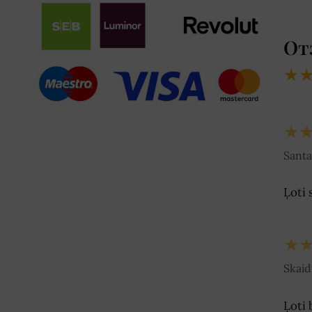
От
★
★
Santa
Ļoti 
★
Skaid
Ļoti 