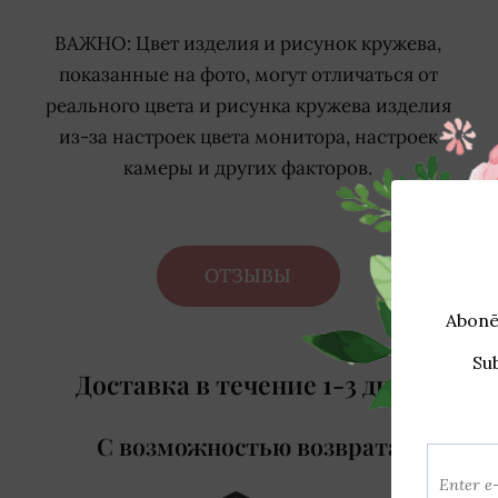
ВАЖНО:
Цвет изделия и рисунок кружева,
показанные на фото, могут отличаться от
реального цвета и рисунка кружева изделия
из-за настроек цвета монитора, настроек
камеры и других факторов.
ОТЗЫВЫ
Доставка в течение 1-3 дней
Св
С возможностью возврата