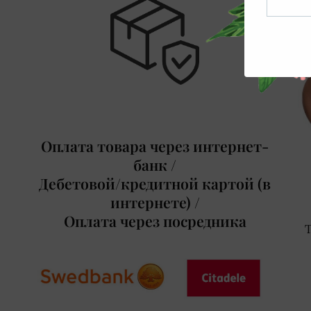
Оплата товар
а
через интернет-
банк /
Д
ебетовой/кредитной картой (в
интернете) /
Оплат
а
через посредника