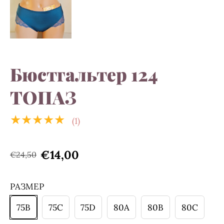
Бюстгальтер 124
ТОПАЗ
★★★★★
(1)
€14,00
€24,50
РАЗМЕР
75B
75C
75D
80A
80B
80C