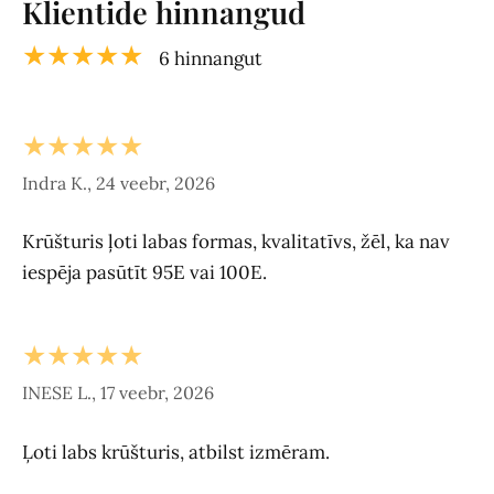
Klientide hinnangud
★★★★★
6 hinnangut
★★★★★
Indra K., 24 veebr, 2026
Krūšturis ļoti labas formas, kvalitatīvs, žēl, ka nav
iespēja pasūtīt 95E vai 100E.
★★★★★
INESE L., 17 veebr, 2026
Ļoti labs krūšturis, atbilst izmēram.