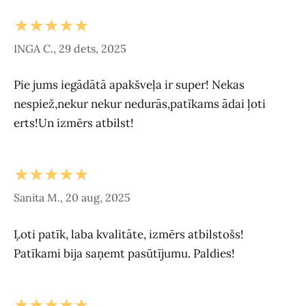
★★★★★
INGA C., 29 dets, 2025
Pie jums iegādātā apakšveļa ir super! Nekas
nespiež,nekur nekur nedurās,patīkams ādai ļoti
erts!Un izmērs atbilst!
★★★★★
Sanita M., 20 aug, 2025
Ļoti patīk, laba kvalitāte, izmērs atbilstošs!
Patīkami bija saņemt pasūtījumu. Paldies!
★★★★★