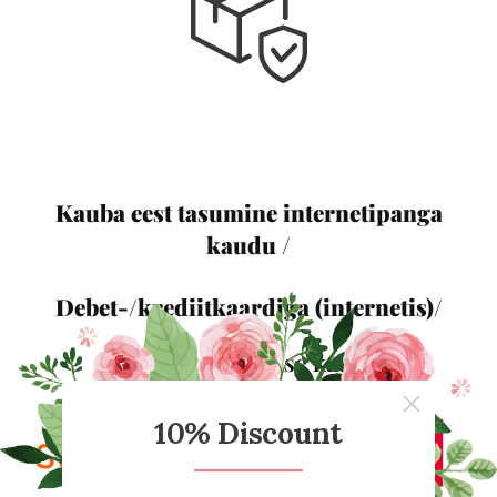
Kauba eest tasumine internetipanga
kaudu /
Debet-/krediitkaardiga (internetis)/
Maksa vahenduse kaudu