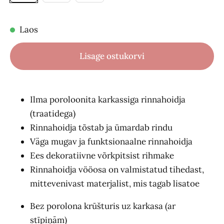
Laos
Lisage ostukorvi
Ilma poroloonita karkassiga rinnahoidja
(traatidega)
Rinnahoidja tõstab ja ümardab rindu
Väga mugav ja funktsionaalne rinnahoidja
Ees dekoratiivne võrkpitsist rihmake
Rinnahoidja vööosa on valmistatud tihedast,
mittevenivast materjalist, mis tagab lisatoe
Bez porolona krūšturis uz karkasa (ar
stīpiņām)