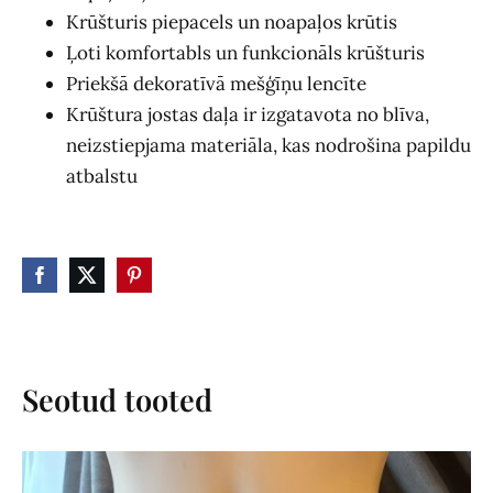
Krūšturis piepacels un noapaļos krūtis
Ļoti komfortabls un funkcionāls krūšturis
Priekšā dekoratīvā mešģīņu lencīte
Krūštura jostas daļa ir izgatavota no blīva,
neizstiepjama materiāla, kas nodrošina papildu
atbalstu
Seotud tooted