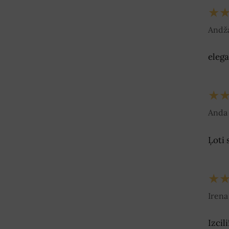
★
Andža
elega
★
Anda 
Ļoti 
★
Irena
Izcil