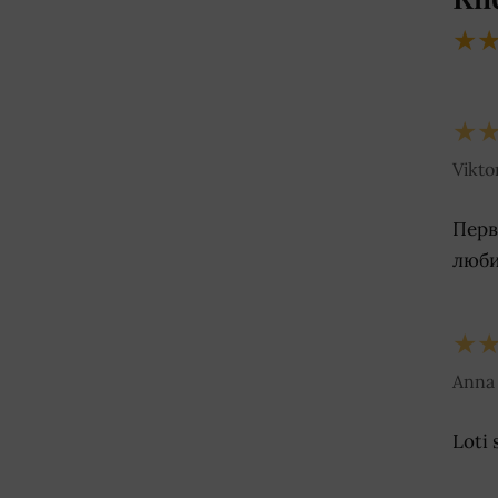
★
★
Viktor
Перв
люби
★
Anna 
Loti 