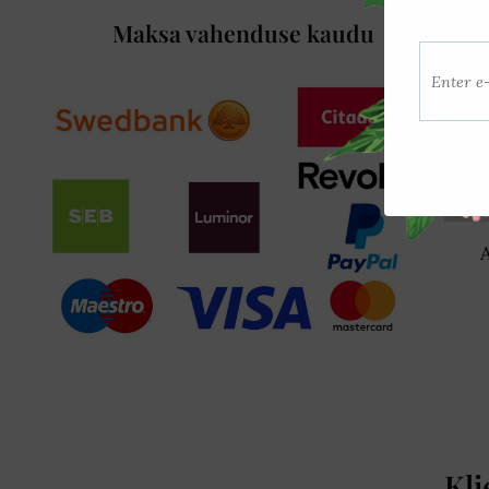
Maksa vahenduse kaudu
Kli