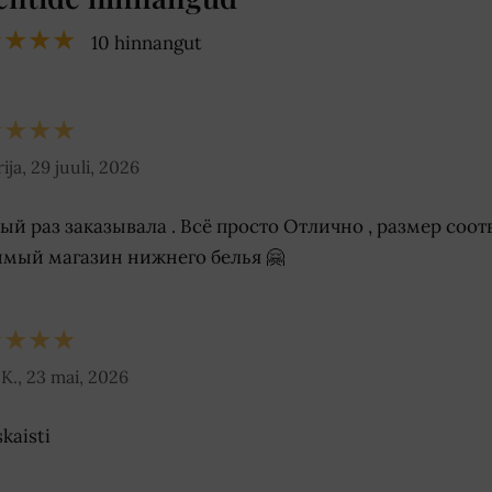
★★★★
10 hinnangut
★★★★
ija, 29 juuli, 2026
ый раз заказывала . Всё просто Отлично , размер соотв
мый магазин нижнего белья 🤗
★★★★
K., 23 mai, 2026
skaisti