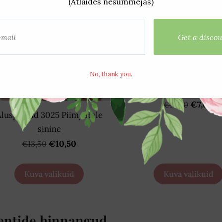
Aluspüksid 2281
Sinine/Võrkmuste
€7,00
€12,50
Aluspüksid 3025 Piim/Hele
sinine
€10,50
€13,50
Kuva valikuid
Kuva valikuid
entide hinnangud