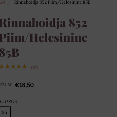
AM
Rinnahoidja 852 Piim/Helesinine 85B
Rinnahoidja 852
Piim/Helesinine
85B
★★★★★
(10)
€18,50
€24,50
SUURUS
85