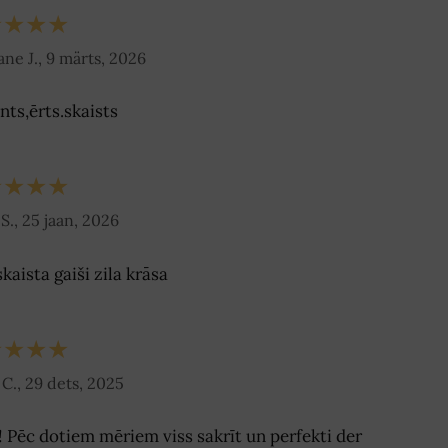
★★★★
ne J., 9 märts, 2026
nts,ērts.skaists
★★★★
S., 25 jaan, 2026
skaista gaiši zila krāsa
★★★★
 C., 29 dets, 2025
i! Pēc dotiem mēriem viss sakrīt un perfekti der