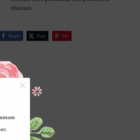
elastaan
Share
Post
Pin