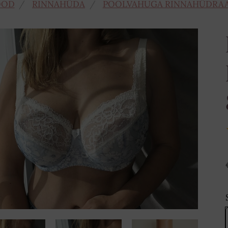
OOD
RINNAHÜDA
POOLVAHUGA RINNAHÜDRA