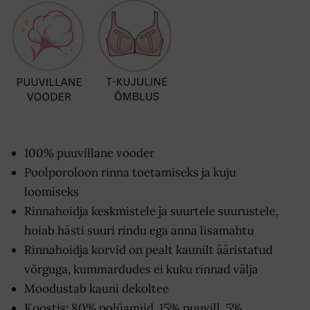
100% puuvillane vooder
Poolporoloon rinna toetamiseks ja kuju
loomiseks
Rinnahoidja keskmistele ja suurtele suurustele,
hoiab hästi suuri rindu ega anna lisamahtu
Rinnahoidja korvid on pealt kaunilt ääristatud
võrguga, kummardudes ei kuku rinnad välja
Moodustab kauni dekoltee
Koostis: 80% polüamiid, 15% puuvill, 5%