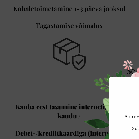
Kohaletoimetamine 1-3 päeva jooksul
Tagastamise võimalus
Seo
Kauba eest tasumine internetipanga
kaudu /
Debet-/krediitkaardiga (internetis)/