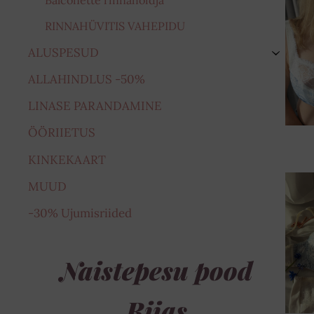
Balconette rinnahoidja
RINNAHÜVITIS VAHEPIDU
ALUSPESUD
›
ALLAHINDLUS -50%
LINASE PARANDAMINE
ÖÖRIIETUS
KINKEKAART
MUUD
-30% Ujumisriided
Naistepesu pood
Riias